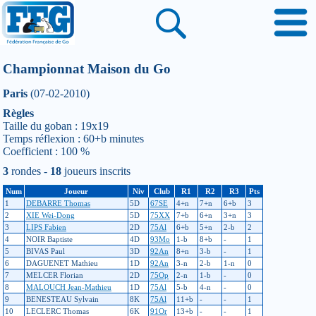
Championnat Maison du Go
Paris
(07-02-2010)
Règles
Taille du goban : 19x19
Temps réflexion : 60+b minutes
Coefficient : 100 %
3
rondes -
18
joueurs inscrits
Num
Joueur
Niv
Club
R1
R2
R3
Pts
1
DEBARRE Thomas
5D
67SE
4+n
7+n
6+b
3
2
XIE Wei-Dong
5D
75XX
7+b
6+n
3+n
3
3
LIPS Fabien
2D
75Al
6+b
5+n
2-b
2
4
NOIR Baptiste
4D
93Mo
1-b
8+b
-
1
5
BIVAS Paul
3D
92An
8+n
3-b
-
1
6
DAGUENET Mathieu
1D
92An
3-n
2-b
1-n
0
7
MELCER Florian
2D
75Op
2-n
1-b
-
0
8
MALOUCH Jean-Mathieu
1D
75Al
5-b
4-n
-
0
9
BENESTEAU Sylvain
8K
75Al
11+b
-
-
1
10
LECLERC Thomas
6K
91Or
13+b
-
-
1