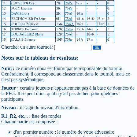
11
CHEVRIER Eric
2K
75Pa
9-n
-
-
0
12
POEY Laurent
3K
75Pa
-
-
-
0
13
DAVIS Irina
2K
75Al
10-n
-
-
0
14
BERTHOMIER Frederic
9K
75Al
18+n
16+b
15-n
2
15
ROUILLON David
13K
75XX
16-n
-
14+b
1
16
TORRES Benjamin
12K
75Op
15+b
14-n
-
1
17
BOUDAILLIEZ Pierre
12K
75Al
-
18+b
-
1
18
CALAIS Etienne
10K
75Ju
14-b
17-n
-
0
Chercher un autre tournoi :
Notes sur le tableau de résultats:
Num :
ce numéro nous est fourni par le responsable du tournoi.
Généralement, il correspond au classement dans le tournoi, mais ce
n'est pas systématique.
Joueur :
certains joueurs n'appartiennent pas à la base de données de
la FFG. Il se peut donc qu'il n'y ait pas de lien pour quelques
participants.
Niveau :
il s'agit du niveau d'inscription.
R1, R2, etc... :
liste des rondes
Chaque partie est composée :
d'un premier numéro : le numéro de votre adversaire