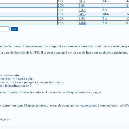
17K
38Tr
13+n
4
20K
910r
-
8
20K
91Or
8-b
-
20K
84VJ
10-b
1
20K
91Or
5-n
1
16K
13Ma
7-n
9
able du tournoi. Généralement, il correspond au classement dans le tournoi, mais ce n'est pas sy
la base de données de la FFG. Il se peut donc qu'il n'y ait pas de lien pour quelques participants.
otre adversaire
e perdue ; = : partie nulle)
de lettre : on ne sait pas qui a joué quelle couleur)
ent, le handicap est de 0
ueur numéro 38 avec les noirs et 3 pierres de handicap, et vous avez gagné.
e tournoi ou dans l'échelle de niveau, merci de contacter les responsables à cette adresse :
echelle
dego.org