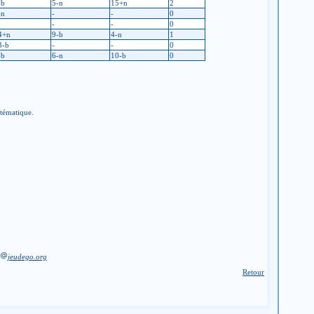
-b
5-n
15+n
2
-n
-
-
0
-
-
0
4+n
9-b
4-n
1
3-b
-
-
0
-b
6-n
10-b
0
stématique.
jeudego.org
Retour