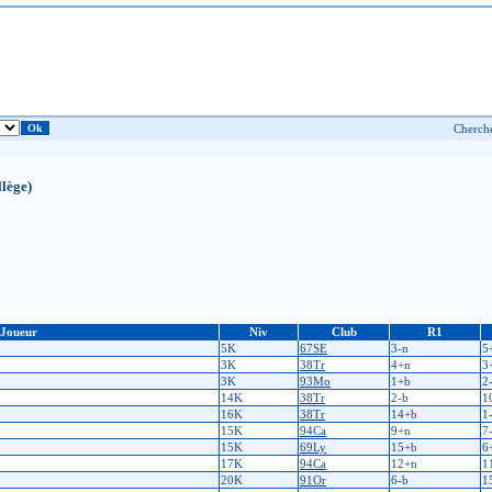
lège)
Joueur
Niv
Club
R1
5K
67SE
3-n
5
3K
38Tr
4+n
3
3K
93Mo
1+b
2
14K
38Tr
2-b
1
16K
38Tr
14+b
1
15K
94Ca
9+n
7
15K
69Ly
15+b
6
17K
94Ca
12+n
1
20K
91Or
6-b
1