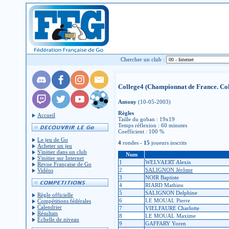
Chercher un club :
College4 (Championnat de France. Col
Antony
(10-05-2003)
Règles
Accueil
Taille du goban : 19x19
Temps réflexion : 60 minutes
Coefficient : 100 %
Le jeu de Go
4
rondes -
15
joueurs inscrits
Acheter un jeu
S'initier dans un club
Num
S'initier sur Internet
1
WELVAERT Alexis
Revue Française de Go
2
SALIGNON Jérôme
Vidéos
3
NOIR Baptiste
4
RIARD Mathieu
5
SALIGNON Delphine
Règle officielle
6
LE MOUAL Pierre
Compétitions fédérales
Calendrier
7
VIELFAURE Charlotte
Résultats
8
LE MOUAL Maxime
Échelle de niveau
9
GAFFARY Yoren