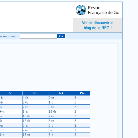
Chercher un joueur :
R2
R3
R4
Pts
+b
4+b
2+n
3
+b
8+b
1-b
3
-n
7+b
9+n
3
0+n
1-n
13+b
2
-n
10+b
7+n
3
-b
15+b
8+n
3
+n
3-n
5-b
2
1+b
2-n
6-b
2
5+n
13+n
3-b
2