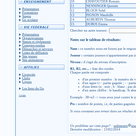
10
CHAVOUTIER Romain
11
NENNINGER Quentin
Présentation
12
BLOCH Solal
Formations
13
PIGNON Wandrille
Stages
14
AUBURTIN Thomas
Go scolaire
15
DUBOS Emma
Chercher un autre tournoi :
Présentation
Organigramme
Notes sur le tableau de résultats:
Statuts et réglements
Comptes-rendus
Num :
ce numéro nous est fourni par le respons
Démarches et services
Listes de diffusion
Joueur :
certains joueurs n'appartiennent pas à 
Site jeunes
Site animations
Niveau :
il s'agit du niveau d'inscription.
R1, R2, etc... :
liste des rondes
Chaque partie est composée :
Licenciés
Clubs
d'un premier numéro : le numéro de v
Ligues
d'un signe (+ : partie gagnée ; - : parti
d'une lettre (n : noir ; b : blanc ; pas 
Les liens du Go
d'un autre chiffre : le handicap. Si abs
Crédits
Exemple : 38+n3 -> vous avez joué contre le jo
Pts :
nombre de points,
i.e
, de parties gagnées
Si vous constatez une erreur dans un résultat d
Un problème sur cette page? :
webmestre
jeu
Dernière modification : 13/02/2014