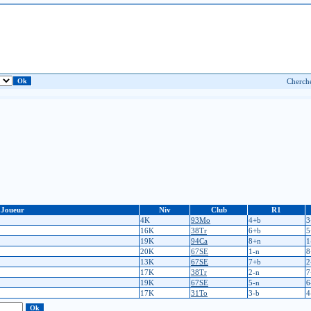
Joueur
Niv
Club
R1
4K
93Mo
4+b
3
16K
38Tr
6+b
5
19K
94Ca
8+n
1
20K
67SE
1-n
8
13K
67SE
7+b
2
17K
38Tr
2-n
7
19K
67SE
5-n
6
17K
31To
3-b
4