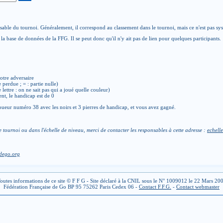
able du tournoi. Généralement, il correspond au classement dans le tournoi, mais ce n'est pas sy
la base de données de la FFG. Il se peut donc qu'il n'y ait pas de lien pour quelques participants.
otre adversaire
e perdue ; = : partie nulle)
de lettre : on ne sait pas qui a joué quelle couleur)
ent, le handicap est de 0
ueur numéro 38 avec les noirs et 3 pierres de handicap, et vous avez gagné.
e tournoi ou dans l'échelle de niveau, merci de contacter les responsables à cette adresse :
echelle
dego.org
outes informations de ce site © F F G - Site déclaré à la CNIL sous le N° 1009012 le 22 Mars 20
Fédération Française de Go BP 95 75262 Paris Cedex 06 -
Contact F.F.G.
-
Contact webmaster