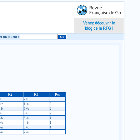
Chercher un joueur :
R2
R3
Pts
+n
2+b
3
+n
1-n
2
-b
5+b
2
+b
6+n
2
-b
3-n
1
+b
4-b
1
-n
8+b
1
-n
7-n
0