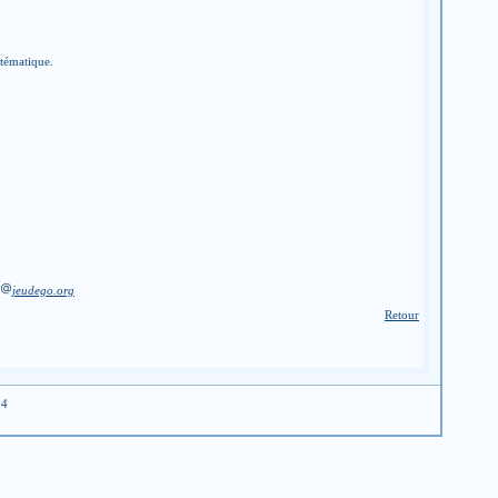
stématique.
jeudego.org
Retour
04