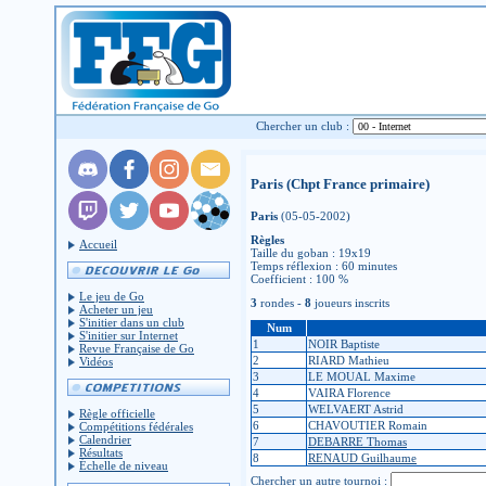
Chercher un club :
Paris (Chpt France primaire)
Paris
(05-05-2002)
Règles
Accueil
Taille du goban : 19x19
Temps réflexion : 60 minutes
Coefficient : 100 %
Le jeu de Go
3
rondes -
8
joueurs inscrits
Acheter un jeu
S'initier dans un club
Num
S'initier sur Internet
1
NOIR Baptiste
Revue Française de Go
2
RIARD Mathieu
Vidéos
3
LE MOUAL Maxime
4
VAIRA Florence
5
WELVAERT Astrid
Règle officielle
6
CHAVOUTIER Romain
Compétitions fédérales
Calendrier
7
DEBARRE Thomas
Résultats
8
RENAUD Guilhaume
Échelle de niveau
Chercher un autre tournoi :