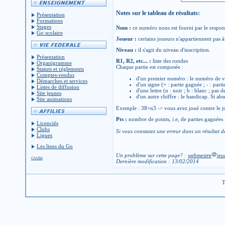
Notes sur le tableau de résultats:
Présentation
Formations
Stages
Num :
ce numéro nous est fourni par le respons
Go scolaire
Joueur :
certains joueurs n'appartiennent pas à 
Niveau :
il s'agit du niveau d'inscription.
Présentation
R1, R2, etc... :
liste des rondes
Organigramme
Chaque partie est composée :
Statuts et réglements
Comptes-rendus
d'un premier numéro : le numéro de v
Démarches et services
d'un signe (+ : partie gagnée ; - : parti
Listes de diffusion
d'une lettre (n : noir ; b : blanc ; pas 
Site jeunes
d'un autre chiffre : le handicap. Si abs
Site animations
Exemple : 38+n3 -> vous avez joué contre le jo
Pts :
nombre de points,
i.e
, de parties gagnées
Licenciés
Clubs
Si vous constatez une erreur dans un résultat d
Ligues
Les liens du Go
Un problème sur cette page? :
webmestre
jeu
Crédits
Dernière modification : 13/02/2014
T