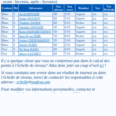
: avant : Inconnu, après : Inconnu)
Son
Son
Var
Couleur
Hd
Adversaire
Résultat
Var
niveau
score
Hybride
Blanc
0
Ad KAMPWART
4D
5/10
Gagnée
n/a
n/a
Blanc
0
Andrej KULKOV
6D
5/10
Gagnée
n/a
n/a
Blanc
0
Vladimir DANEK
6D
6/10
Perdue
n/a
n/a
Blanc
0
Takehiko HAYASHI
5D
4/10
Gagnée
n/a
n/a
Blanc
0
Rusta SAKHABUTDINOV
5D
5/10
Gagnée
n/a
n/a
Noir
0
Sung Kyun PARK
7D
8/10
Perdue
n/a
n/a
Blanc
0
Andrej CHEBURAKHOV
5D
5/10
Gagnée
n/a
n/a
Blanc
0
Dmitrij SURIN
6D
5/10
Gagnée
n/a
n/a
Noir
0
Na Yeon KANG
6D
6/10
Gagnée
n/a
n/a
Noir
0
Alexej LAZAREV
6D
7/10
Perdue
n/a
n/a
Il y a quelque chose que vous ne comprenez pas dans le calcul des
points à l’échelle de niveau? Allez donc jeter un coup d’oeil
ici
!
Si vous constatez une erreur dans un résultat de tournoi ou dans
l’échelle de niveau, merci de contacter les responsables à cette
adresse :
echelle
jeudego.org
Pour modifier vos informations personnelles, contactez le
responsable licences de votre club :
licence-XXX
jeudego.org
(remplacer XXX par le code du club)
Retour
Toutes informations de ce site © F F G - Site déclaré à la CNIL