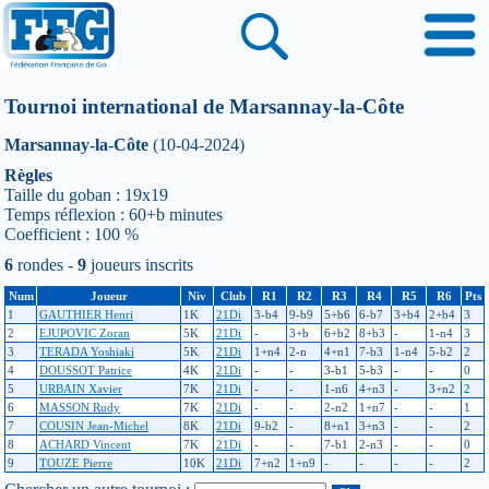
Tournoi international de Marsannay-la-Côte
Marsannay-la-Côte
(10-04-2024)
Règles
Taille du goban : 19x19
Temps réflexion : 60+b minutes
Coefficient : 100 %
6
rondes -
9
joueurs inscrits
Num
Joueur
Niv
Club
R1
R2
R3
R4
R5
R6
Pts
1
GAUTHIER Henri
1K
21Di
3-b4
9-b9
5+b6
6-b7
3+b4
2+b4
3
2
EJUPOVIC Zoran
5K
21Di
-
3+b
6+b2
8+b3
-
1-n4
3
3
TERADA Yoshiaki
5K
21Di
1+n4
2-n
4+n1
7-b3
1-n4
5-b2
2
4
DOUSSOT Patrice
4K
21Di
-
-
3-b1
5-b3
-
-
0
5
URBAIN Xavier
7K
21Di
-
-
1-n6
4+n3
-
3+n2
2
6
MASSON Rudy
7K
21Di
-
-
2-n2
1+n7
-
-
1
7
COUSIN Jean-Michel
8K
21Di
9-b2
-
8+n1
3+n3
-
-
2
8
ACHARD Vincent
7K
21Di
-
-
7-b1
2-n3
-
-
0
9
TOUZE Pierre
10K
21Di
7+n2
1+n9
-
-
-
-
2