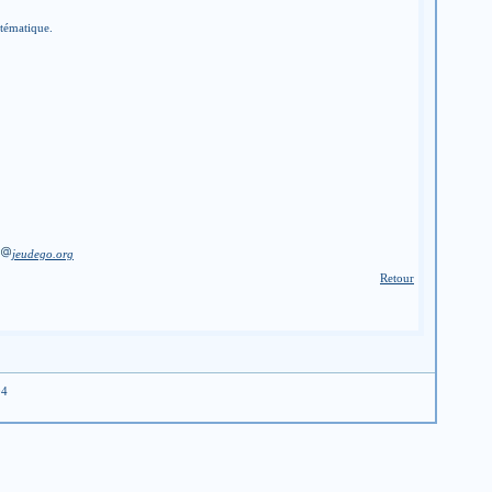
stématique.
jeudego.org
Retour
04