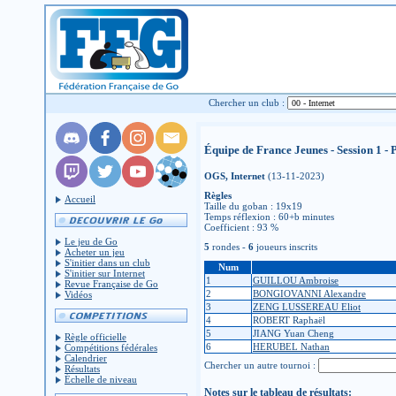
Chercher un club :
Équipe de France Jeunes - Session 1 - 
OGS, Internet
(13-11-2023)
Règles
Accueil
Taille du goban : 19x19
Temps réflexion : 60+b minutes
Coefficient : 93 %
Le jeu de Go
5
rondes -
6
joueurs inscrits
Acheter un jeu
S'initier dans un club
Num
S'initier sur Internet
1
GUILLOU Ambroise
Revue Française de Go
2
BONGIOVANNI Alexandre
Vidéos
3
ZENG LUSSEREAU Eliot
4
ROBERT Raphaël
5
JIANG Yuan Cheng
Règle officielle
6
HERUBEL Nathan
Compétitions fédérales
Calendrier
Chercher un autre tournoi :
Résultats
Échelle de niveau
Notes sur le tableau de résultats: