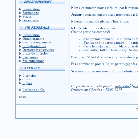
Num :
ce numéro nous est fourni par le respons
Présentation
Formations
Joueur :
certains joueurs n'appartiennent pas à 
Stages
Go scolaire
Niveau :
il s'agit du niveau d'inscription.
R1, R2, etc... :
liste des rondes
Chaque partie est composée :
Présentation
Organigramme
d'un premier numéro : le numéro de v
Statuts et réglements
d'un signe (+ : partie gagnée ; - : parti
Comptes-rendus
d'une lettre (n : noir ; b : blanc ; pas 
Démarches et services
d'un autre chiffre : le handicap. Si abs
Listes de diffusion
Site jeunes
Exemple : 38+n3 -> vous avez joué contre le jo
Site animations
Pts :
nombre de points,
i.e
, de parties gagnées
Si vous constatez une erreur dans un résultat d
Licenciés
Clubs
Ligues
Un problème sur cette page? :
webmestre
jeu
Les liens du Go
Dernière modification : 13/02/2014
Crédits
T