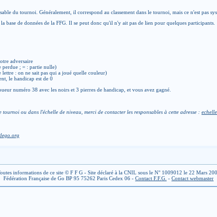
able du tournoi. Généralement, il correspond au classement dans le tournoi, mais ce n'est pas sy
la base de données de la FFG. Il se peut donc qu'il n'y ait pas de lien pour quelques participants.
otre adversaire
e perdue ; = : partie nulle)
de lettre : on ne sait pas qui a joué quelle couleur)
ent, le handicap est de 0
ueur numéro 38 avec les noirs et 3 pierres de handicap, et vous avez gagné.
e tournoi ou dans l'échelle de niveau, merci de contacter les responsables à cette adresse :
echelle
dego.org
outes informations de ce site © F F G - Site déclaré à la CNIL sous le N° 1009012 le 22 Mars 20
Fédération Française de Go BP 95 75262 Paris Cedex 06 -
Contact F.F.G.
-
Contact webmaster