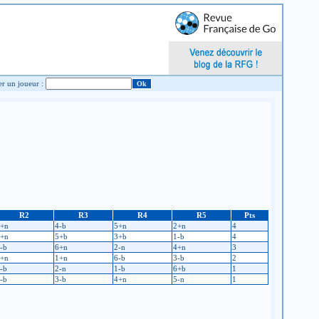
Chercher un joueur :
R2
R3
R4
R5
Pts
+n
4-b
5+n
2+n
4
+n
5+b
3+b
1-b
4
-b
6+n
2-n
4+n
3
+n
1+n
6-b
3-b
2
-b
2-n
1-b
6+b
1
-b
3-b
4+n
5-n
1