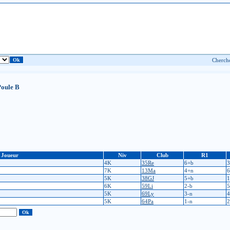
Poule B
Joueur
Niv
Club
R1
4K
35Re
6+b
3
7K
13Ma
4+n
6
5K
38GJ
5+b
1
6K
59Li
2-b
5
5K
69Ly
3-n
4
5K
64Pa
1-n
2