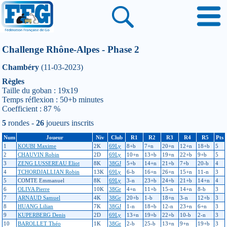
Challenge Rhône-Alpes - Phase 2
Chambéry
(11-03-2023)
Règles
Taille du goban : 19x19
Temps réflexion : 50+b minutes
Coefficient : 87 %
5
rondes -
26
joueurs inscrits
Num
Joueur
Niv
Club
R1
R2
R3
R4
R5
Pts
1
KOUBI Maxime
2K
69Ly
8+b
7+n
20+n
12+n
18+b
5
2
CHAUVIN Robin
2D
69Ly
10+n
13+b
19+n
22+b
9+b
5
3
ZENG LUSSEREAU Eliot
8K
38GJ
5+b
14+n
21+b
7+b
20-b
4
4
TCHORDJALLIAN Robin
13K
69Ly
6-b
16+n
26+n
15+n
11-n
3
5
COMTE Emmanuel
8K
69Ly
3-n
23+b
24+b
21+b
14+n
4
6
OLIVA Pierre
10K
38Gr
4+n
11+b
15-n
14+n
8-b
3
7
ARNAUD Samuel
4K
38Gr
20+b
1-b
18+n
3-n
12+b
3
8
HUANG Lilian
7K
38GJ
1-n
18+b
12-n
23+n
6+n
3
9
KUPERBERG Denis
2D
69Ly
13+n
19+b
22+b
10-b
2-n
3
10
BAROLLET Théo
1K
38Gr
2-b
25-b
13+n
9+n
19+b
3