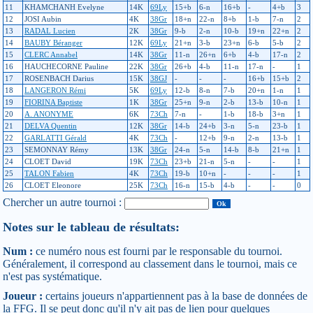
11
KHAMCHANH Evelyne
14K
69Ly
15+b
6-n
16+b
-
4+b
3
12
JOSI Aubin
4K
38Gr
18+n
22-n
8+b
1-b
7-n
2
13
RADAL Lucien
2K
38Gr
9-b
2-n
10-b
19+n
22+n
2
14
BAUBY Béranger
12K
69Ly
21+n
3-b
23+n
6-b
5-b
2
15
CLERC Annabel
14K
38Gr
11-n
26+n
6+b
4-b
17-n
2
16
HAUCHECORNE Pauline
22K
38Gr
26+b
4-b
11-n
17-n
-
1
17
ROSENBACH Darius
15K
38GJ
-
-
-
16+b
15+b
2
18
LANGERON Rémi
5K
69Ly
12-b
8-n
7-b
20+n
1-n
1
19
FIORINA Baptiste
1K
38Gr
25+n
9-n
2-b
13-b
10-n
1
20
A. ANONYME
6K
73Ch
7-n
-
1-b
18-b
3+n
1
21
DELVA Quentin
12K
38Gr
14-b
24+b
3-n
5-n
23-b
1
22
GARLATTI Gérald
4K
73Ch
-
12+b
9-n
2-n
13-b
1
23
SEMONNAY Rémy
13K
38Gr
24-n
5-n
14-b
8-b
21+n
1
24
CLOET David
19K
73Ch
23+b
21-n
5-n
-
-
1
25
TALON Fabien
4K
73Ch
19-b
10+n
-
-
-
1
26
CLOET Eleonore
25K
73Ch
16-n
15-b
4-b
-
-
0
Chercher un autre tournoi :
Notes sur le tableau de résultats:
Num :
ce numéro nous est fourni par le responsable du tournoi.
Généralement, il correspond au classement dans le tournoi, mais ce
n'est pas systématique.
Joueur :
certains joueurs n'appartiennent pas à la base de données de
la FFG. Il se peut donc qu'il n'y ait pas de lien pour quelques