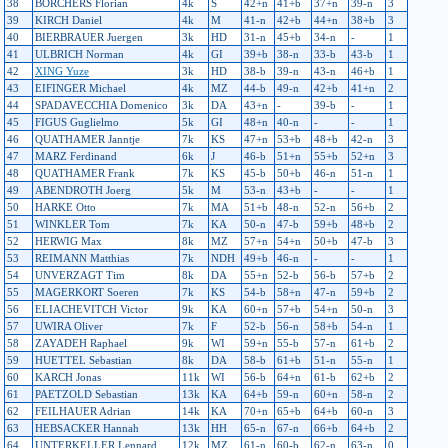
38
BORCHERS Florian
4k
S
42+n
41+b
37+n
39-n
3
39
KIRCH Daniel
4k
M
41-n
42+b
44+n
38+b
3
40
BIERBRAUER Juergen
3k
HD
31-n
45+b
34-n
-
1
41
ULBRICH Norman
4k
GI
39+b
38-n
33-b
43-b
1
42
XING Yuze
3k
HD
38-b
39-n
43-n
46+b
1
43
EIFINGER Michael
4k
MZ
44-b
49-n
42+b
41+n
2
44
SPADAVECCHIA Domenico
3k
DA
43+n
-
39-b
-
1
45
FIGUS Guglielmo
5k
GI
48+n
40-n
-
-
1
46
QUATHAMER Janntje
7k
KS
47+n
53+b
48+b
42-n
3
47
MARZ Ferdinand
6k
J
46-b
51+n
55+b
52+n
3
48
QUATHAMER Frank
7k
KS
45-b
50+b
46-n
51-n
1
49
ABENDROTH Joerg
5k
M
53-n
43+b
-
-
1
50
HARKE Otto
7k
MA
51+b
48-n
52-n
56+b
2
51
WINKLER Tom
7k
KA
50-n
47-b
59+b
48+b
2
52
HERWIG Max
8k
MZ
57+n
54+n
50+b
47-b
3
53
REIMANN Matthias
7k
NDH
49+b
46-n
-
-
1
54
UNVERZAGT Tim
8k
DA
55+n
52-b
56-b
57+b
2
55
MAGERKORT Soeren
7k
KS
54-b
58+n
47-n
59+b
2
56
ELIACHEVITCH Victor
9k
KA
60+n
57+b
54+n
50-n
3
57
UWIRA Oliver
7k
F
52-b
56-n
58+b
54-n
1
58
ZAYADEH Raphael
9k
WI
59+n
55-b
57-n
61+b
2
59
HUETTEL Sebastian
8k
DA
58-b
61+b
51-n
55-n
1
60
KARCH Jonas
11k
WI
56-b
64+n
61-b
62+b
2
61
PAETZOLD Sebastian
13k
KA
64+b
59-n
60+n
58-n
2
62
FEILHAUER Adrian
14k
KA
70+n
65+b
64+b
60-n
3
63
HEBSACKER Hannah
13k
HH
65-n
67-n
66+b
64+b
2
64
UNTERKELLER Lennard
12k
MZ
61-n
60-b
62-n
63-n
0