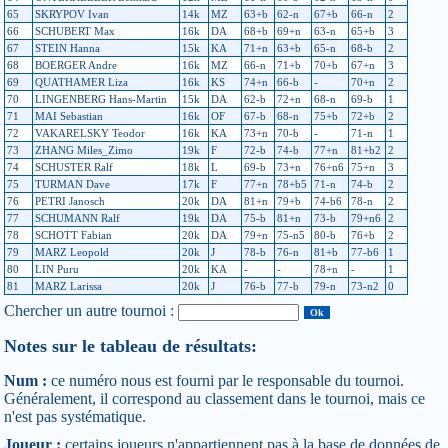
65
SKRYPOV Ivan
14k
MZ
63+b
62-n
67+b
66-n
2
66
SCHUBERT Max
16k
DA
68+b
69+n
63-n
65+b
3
67
STEIN Hanna
15k
KA
71+n
63+b
65-n
68-b
2
68
BOERGER Andre
16k
MZ
66-n
71+b
70+b
67+n
3
69
QUATHAMER Liza
16k
KS
74+n
66-b
-
70+n
2
70
LINGENBERG Hans-Martin
15k
DA
62-b
72+n
68-n
69-b
1
71
MAI Sebastian
16k
OF
67-b
68-n
75+b
72+b
2
72
VAKARELSKY Teodor
16k
KA
73+n
70-b
-
71-n
1
73
ZHANG Miles_Zimo
19k
F
72-b
74-b
77+n
81+b2
2
74
SCHUSTER Ralf
18k
L
69-b
73+n
76+n6
75+n
3
75
TURMAN Dave
17k
F
77+n
78+b5
71-n
74-b
2
76
PETRI Janosch
20k
DA
81+n
79+b
74-b6
78-n
2
77
SCHUMANN Ralf
19k
DA
75-b
81+n
73-b
79+n6
2
78
SCHOTT Fabian
20k
DA
79+n
75-n5
80-b
76+b
2
79
MARZ Leopold
20k
J
78-b
76-n
81+b
77-b6
1
80
LIN Puru
20k
KA
-
-
78+n
-
1
81
MARZ Larissa
20k
J
76-b
77-b
79-n
73-n2
0
Chercher un autre tournoi :
Notes sur le tableau de résultats:
Num :
ce numéro nous est fourni par le responsable du tournoi.
Généralement, il correspond au classement dans le tournoi, mais ce
n'est pas systématique.
Joueur :
certains joueurs n'appartiennent pas à la base de données de