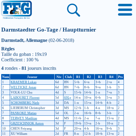
Darmstaedter Go-Tage / Hauptturnier
Darmstadt, Allemagne
(02-06-2018)
Règles
Taille du goban : 19x19
Coefficient : 100 %
4
rondes -
81
joueurs inscrits
Num
Joueur
Niv
Club
R1
R2
R3
R4
Pts
1
KRAEMER Lukas
6d
BN
5+b
6+n
3+b
2+n
4
2
WELTICKE Jonas
6d
BN
7+b
8+b
9+n
1-b
3
3
VOLK-LU Chu
4d
S
15+b
14+b
1-n
7+n
3
4
LABOURET Florent
5d
69Ly
14-n
10+n
6+b
5+n
3
5
SCHOMBERG Niels
3d
DA
1-n
15+n
14+b
4-b
2
6
LIEBERUM Christopher
3d
MS
12+b
1-b
4-n
18+n
2
7
PANKOKE Matias
5d
OL
2-n
16+b
8+b
3-b
2
8
TERWEY Matthias
4d
MS
11+b
2-n
7-n
15+n
2
9
GRZESCHNIOK Anton
3d
F
19+b
13+n
2-b
10-n
2
10
CHEN Feiyang
3d
F
20+n
4-b
16+n
9+b
3
11
XU William
2d
FR
8-n
12-b
18+b
13+n
2