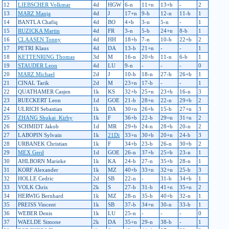
12
LIEBSCHER Volkmar
4d
HGW
6-n
11+n
13+b
-
2
13
MARZ Manja
4d
J
17+n
9-b
12-n
11-b
1
14
BANTLA Chafiq
4d
BO
4+b
3-n
5-n
-
1
15
RUZICKA Martin
4d
FR
3-n
5-b
24+n
8-b
1
16
CLAASEN Tonny
4d
HH
18+b
7-n
10-b
22+b
2
17
PETRI Klaus
4d
DA
13-b
21+n
-
-
1
18
KETTENRING Thomas
3d
M
16-n
20+b
11-n
6-b
1
19
STAUDER Leon
4d
LU
9-n
-
-
-
0
20
MARZ Michael
2d
J
10-b
18-n
27-b
26+b
1
21
CINAL Tarik
2d
M
23+n
17-b
-
-
1
22
QUATHAMER Casjen
1k
KS
32+b
25+n
23+b
16-n
3
23
RUECKERT Leon
1d
GOE
21-b
28+n
22-n
29+b
2
24
ULRICH Sebastian
1k
DA
30+n
26+b
15-b
27+n
3
25
ZHANG Shukai_Kirby
1k
F
36+b
22-b
29=n
31+n
2
26
SCHMIDT Jakob
1d
MR
29+b
24-n
28+b
20-n
2
27
LABOPIN Sylvain
1k
21Di
33+n
30+b
20+n
24-b
3
28
URBANEK Christian
1k
F
34+b
23-b
26-n
30+b
2
29
MEX Gerd
1d
GOE
26-n
37+b
25=b
23-n
1
30
AHLBORN Marieke
1k
KA
24-b
27-n
35+b
28-n
1
31
KORF Alexander
1k
MZ
40+b
33+n
32+n
25-b
3
32
HOLLE Cedric
2d
SB
22-n
-
31-b
34+b
1
33
VOLK Chris
2k
S
27-b
31-b
41+n
35+n
2
34
HERWIG Bernhard
1k
MZ
28-n
35-b
40+b
32-n
1
35
PREISS Vincent
1k
SB
37-b
34+n
30-n
33-b
1
36
WEBER Denis
1k
LU
25-n
-
-
-
0
37
WAELDE Simone
2k
DA
35+n
29-n
38-b
-
1