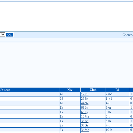
Joueur
Niv
Club
R1
4d
17Ro
2+b1
1
2d
29Br
1-n1
0
1d
44Na
4-b
0
1k
69Ly
3+n
1
1k
69Ly
6+b
1
1k
13Ma
5-n
0
1k
33Bo
8+b
1
2k
38Gr
7-n
0
2k
34Mo
10-b
0