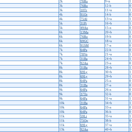
2k
76Ro
9+n
1
3k
76Ro
12-b
0
3k
10Tr
11+n
1
4k
91Or
14-b
0
4k
75Al
13+n
1
5k
31Pi
16+b
1
5k
49An
15-n
0
6k
13Ma
20+b
1
6k
76Ro
19-b
0
6k
69GC
18+n
1
6k
91SM
17-n
0
7k
64Pa
22-b
0
7k
78Ve
21+n
1
7k
31Ba
24+b
1
7k
92An
23-n
0
8k
31Ba
28+b
1
8k
69Ly
30+b
1
8k
69Ly
29+b
1
8k
64Pa
25-n
0
8k
31Ba
27-n
0
9k
64Pa
26-n
0
9k
37To
32-b
0
9k
64Pa
31+n
1
10k
31Ba
34+b
1
10k
64Pa
33-n
0
10k
64Pa
36-b
0
11k
59Li
35+n
1
11k
75Op
38-b
0
11k
69Ly
37+n
1
13k
92An
40+b
1