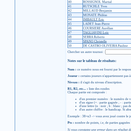
40
ROSSIGNOL Martial
41
RUTSCHLE Yves
42
MILLAUD Benjamin
43
MONATE Philéas
44
IMBAULT Eric
45
LADET Jean-Pierre
46
COURSIERE Aurélian
47
TAGLIAVINI Loïc
48
SERRA Roberto
49
SPANO Christelle
50
DE CASTRO OLIVEIRA Pauline
Chercher un autre tournoi :
Notes sur le tableau de résultats:
Num :
ce numéro nous est fourni par le respons
Joueur :
certains joueurs n'appartiennent pas à 
Niveau :
il s'agit du niveau d'inscription.
R1, R2, etc... :
liste des rondes
Chaque partie est composée :
d'un premier numéro : le numéro de v
d'un signe (+ : partie gagnée ; - : parti
d'une lettre (n : noir ; b : blanc ; pas 
d'un autre chiffre : le handicap. Si abs
Exemple : 38+n3 -> vous avez joué contre le jo
Pts :
nombre de points,
i.e
, de parties gagnées
Si vous constatez une erreur dans un résultat d