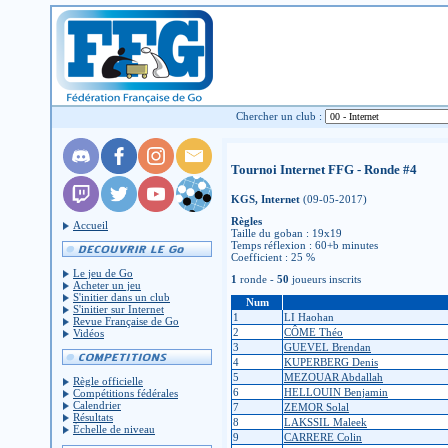
Chercher un club :
Tournoi Internet FFG - Ronde #4
KGS, Internet
(09-05-2017)
Règles
Accueil
Taille du goban : 19x19
Temps réflexion : 60+b minutes
Coefficient : 25 %
Le jeu de Go
1
ronde -
50
joueurs inscrits
Acheter un jeu
S'initier dans un club
Num
S'initier sur Internet
1
LI Haohan
Revue Française de Go
2
CÔME Théo
Vidéos
3
GUEVEL Brendan
4
KUPERBERG Denis
5
MEZOUAR Abdallah
Règle officielle
6
HELLOUIN Benjamin
Compétitions fédérales
Calendrier
7
ZEMOR Solal
Résultats
8
LAKSSIL Maleek
Échelle de niveau
9
CARRERE Colin