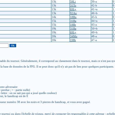
13k
59Li
39-n
0
13k
31To
42-b
0
13k
69Ly
41+n
1
13k
92An
46+b
1
14k
18Bo
45-b
0
15k
31Ba
44+n
1
15k
19Br
43-n
0
19k
31Ba
50+b
1
19k
69Ly
49+b
1
20k
34Mo
48-n
0
20k
19Br
47-n
0
able du tournoi. Généralement, il correspond au classement dans le tournoi, mais ce n'est pas sy
la base de données de la FFG. Il se peut donc qu'il n'y ait pas de lien pour quelques participants.
otre adversaire
e perdue ; = : partie nulle)
de lettre : on ne sait pas qui a joué quelle couleur)
ent, le handicap est de 0
ueur numéro 38 avec les noirs et 3 pierres de handicap, et vous avez gagné.
e tournoi ou dans l'échelle de niveau, merci de contacter les responsables à cette adresse :
echelle