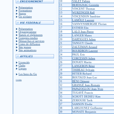
10
VALET Fabien
11
BERTIGNAC Corentin
Présentation
12
VINCENT Thomas
Formations
13
WURZINGER Ralf
Stages
14
VINCENDON Sandrine
Go scolaire
15
LAMÔLE Laurent
16
VANWYNSBERGHE Florian
17
ESTHER Elin
Présentation
18
LALO Jean-Pierre
Organigramme
Statuts et réglements
19
LANGER Mateo
Comptes-rendus
20
DARTIGUES Julien
Démarches et services
21
TANGUY Claude
Listes de diffusion
22
ZALTZMAN Arnaud
Site jeunes
Site animations
23
BOURDRON Laurent
24
PAUL Eric
25
CORCESSIN Julien
26
DONATI Martin
Licenciés
Clubs
27
LANGERON Rémi
Ligues
28
THIBEAU Sylvain
29
HITIER Richard
Les liens du Go
30
BOUTAUD Jean-Luc
Crédits
31
BÉNI Clément
32
GRANGÉ Jean-Romain
33
PAPAZOGLOU Jean-Yves
34
TUGAYÉ Francis
35
SCHOTT DEDIEU Kim
36
ZERIOUHI Tarik
37
SAMSON Elodie
38
LARGOUNEZ Guillaume
39
MONATE Benjamin