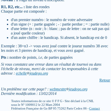
R1, R2, etc... :
liste des rondes
Chaque partie est composée :
d'un premier numéro : le numéro de votre adversaire
d'un signe (+ : partie gagnée ; - : partie perdue ; = : partie nulle)
d'une lettre (n : noir ; b : blanc ; pas de lettre : on ne sait pas qui
a joué quelle couleur)
d'un autre chiffre : le handicap. Si absent, le handicap est de 0
Exemple : 38+n3 -> vous avez joué contre le joueur numéro 38 avec
les noirs et 3 pierres de handicap, et vous avez gagné.
Pts :
nombre de points,
i.e
, de parties gagnées
Si vous constatez une erreur dans un résultat de tournoi ou dans
l'échelle de niveau, merci de contacter les responsables à cette
adresse :
echelle
jeudego.org
Retour
Un problème sur cette page? :
webmestre
jeudego.org
Dernière modification : 13/02/2014
Toutes informations de ce site © F F G - Site déclaré à la CNIL
sous le N° 1009012 le 22 Mars 2004
Fédération Française de Go BP 95 75262 Paris Cedex 06 -
Contact