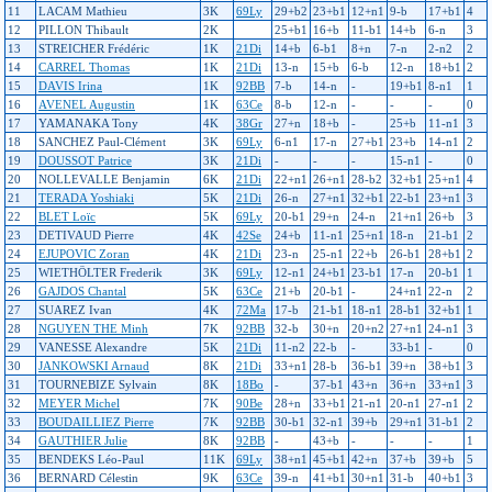
11
LACAM Mathieu
3K
69Ly
29+b2
23+b1
12+n1
9-b
17+b1
4
12
PILLON Thibault
2K
25+b1
16+b
11-b1
14+b
6-n
3
13
STREICHER Frédéric
1K
21Di
14+b
6-b1
8+n
7-n
2-n2
2
14
CARREL Thomas
1K
21Di
13-n
15+b
6-b
12-n
18+b1
2
15
DAVIS Irina
1K
92BB
7-b
14-n
-
19+b1
8-n1
1
16
AVENEL Augustin
1K
63Ce
8-b
12-n
-
-
-
0
17
YAMANAKA Tony
4K
38Gr
27+n
18+b
-
25+b
11-n1
3
18
SANCHEZ Paul-Clément
3K
69Ly
6-n1
17-n
27+b1
23+b
14-n1
2
19
DOUSSOT Patrice
3K
21Di
-
-
-
15-n1
-
0
20
NOLLEVALLE Benjamin
6K
21Di
22+n1
26+n1
28-b2
32+b1
25+n1
4
21
TERADA Yoshiaki
5K
21Di
26-n
27+n1
32+b1
22-b1
23+n1
3
22
BLET Loïc
5K
69Ly
20-b1
29+n
24-n
21+n1
26+b
3
23
DETIVAUD Pierre
4K
42Se
24+b
11-n1
25+n1
18-n
21-b1
2
24
EJUPOVIC Zoran
4K
21Di
23-n
25-n1
22+b
26-b1
28+b1
2
25
WIETHÖLTER Frederik
3K
69Ly
12-n1
24+b1
23-b1
17-n
20-b1
1
26
GAJDOS Chantal
5K
63Ce
21+b
20-b1
-
24+n1
22-n
2
27
SUAREZ Ivan
4K
72Ma
17-b
21-b1
18-n1
28-b1
32+b1
1
28
NGUYEN THE Minh
7K
92BB
32-b
30+n
20+n2
27+n1
24-n1
3
29
VANESSE Alexandre
5K
21Di
11-n2
22-b
-
33-b1
-
0
30
JANKOWSKI Arnaud
8K
21Di
33+n1
28-b
36-b1
39+n
38+b1
3
31
TOURNEBIZE Sylvain
8K
18Bo
-
37-b1
43+n
36+n
33+n1
3
32
MEYER Michel
7K
90Be
28+n
33+b1
21-n1
20-n1
27-n1
2
33
BOUDAILLIEZ Pierre
7K
92BB
30-b1
32-n1
39+b
29+n1
31-b1
2
34
GAUTHIER Julie
8K
92BB
-
43+b
-
-
-
1
35
BENDEKS Léo-Paul
11K
69Ly
38+n1
45+b1
42+n
37+b
39+b
5
36
BERNARD Célestin
9K
63Ce
39-n
41+b1
30+n1
31-b
40+b1
3