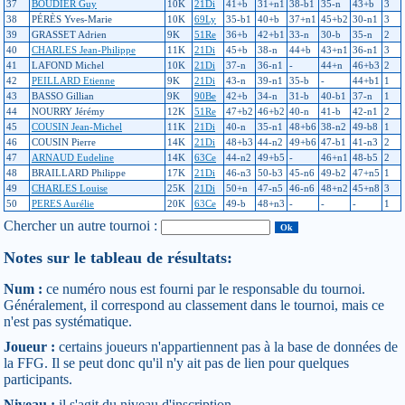
37
BOUDIER Guy
10K
21Di
41+b
31+n1
38-b1
35-n
43+b
3
38
PÉRÈS Yves-Marie
10K
69Ly
35-b1
40+b
37+n1
45+b2
30-n1
3
39
GRASSET Adrien
9K
51Re
36+b
42+b1
33-n
30-b
35-n
2
40
CHARLES Jean-Philippe
11K
21Di
45+b
38-n
44+b
43+n1
36-n1
3
41
LAFOND Michel
10K
21Di
37-n
36-n1
-
44+n
46+b3
2
42
PEILLARD Etienne
9K
21Di
43-n
39-n1
35-b
-
44+b1
1
43
BASSO Gillian
9K
90Be
42+b
34-n
31-b
40-b1
37-n
1
44
NOURRY Jérémy
12K
51Re
47+b2
46+b2
40-n
41-b
42-n1
2
45
COUSIN Jean-Michel
11K
21Di
40-n
35-n1
48+b6
38-n2
49-b8
1
46
COUSIN Pierre
14K
21Di
48+b3
44-n2
49+b6
47-b1
41-n3
2
47
ARNAUD Eudeline
14K
63Ce
44-n2
49+b5
-
46+n1
48-b5
2
48
BRAILLARD Philippe
17K
21Di
46-n3
50-b3
45-n6
49-b2
47+n5
1
49
CHARLES Louise
25K
21Di
50+n
47-n5
46-n6
48+n2
45+n8
3
50
PERES Aurélie
20K
63Ce
49-b
48+n3
-
-
-
1
Chercher un autre tournoi :
Notes sur le tableau de résultats:
Num :
ce numéro nous est fourni par le responsable du tournoi.
Généralement, il correspond au classement dans le tournoi, mais ce
n'est pas systématique.
Joueur :
certains joueurs n'appartiennent pas à la base de données de
la FFG. Il se peut donc qu'il n'y ait pas de lien pour quelques
participants.
Niveau :
il s'agit du niveau d'inscription.