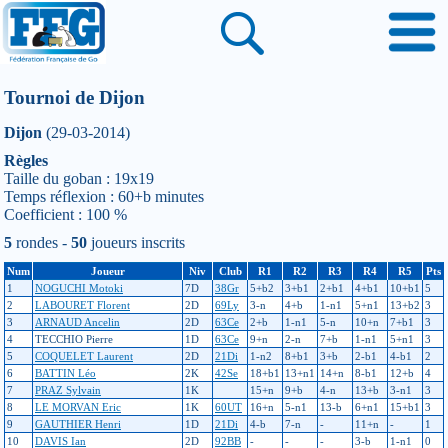
Tournoi de Dijon
Dijon
(29-03-2014)
Règles
Taille du goban : 19x19
Temps réflexion : 60+b minutes
Coefficient : 100 %
5
rondes -
50
joueurs inscrits
Num
Joueur
Niv
Club
R1
R2
R3
R4
R5
Pts
1
NOGUCHI Motoki
7D
38Gr
5+b2
3+b1
2+b1
4+b1
10+b1
5
2
LABOURET Florent
2D
69Ly
3-n
4+b
1-n1
5+n1
13+b2
3
3
ARNAUD Ancelin
2D
63Ce
2+b
1-n1
5-n
10+n
7+b1
3
4
TECCHIO Pierre
1D
63Ce
9+n
2-n
7+b
1-n1
5+n1
3
5
COQUELET Laurent
2D
21Di
1-n2
8+b1
3+b
2-b1
4-b1
2
6
BATTIN Léo
2K
42Se
18+b1
13+n1
14+n
8-b1
12+b
4
7
PRAZ Sylvain
1K
15+n
9+b
4-n
13+b
3-n1
3
8
LE MORVAN Eric
1K
60UT
16+n
5-n1
13-b
6+n1
15+b1
3
9
GAUTHIER Henri
1D
21Di
4-b
7-n
-
11+n
-
1
10
DAVIS Ian
2D
92BB
-
-
-
3-b
1-n1
0