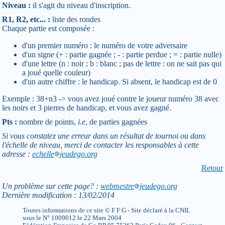
Niveau :
il s'agit du niveau d'inscription.
R1, R2, etc... :
liste des rondes
Chaque partie est composée :
d'un premier numéro : le numéro de votre adversaire
d'un signe (+ : partie gagnée ; - : partie perdue ; = : partie nulle)
d'une lettre (n : noir ; b : blanc ; pas de lettre : on ne sait pas qui
a joué quelle couleur)
d'un autre chiffre : le handicap. Si absent, le handicap est de 0
Exemple : 38+n3 -> vous avez joué contre le joueur numéro 38 avec
les noirs et 3 pierres de handicap, et vous avez gagné.
Pts :
nombre de points,
i.e
, de parties gagnées
Si vous constatez une erreur dans un résultat de tournoi ou dans
l'échelle de niveau, merci de contacter les responsables à cette
adresse :
echelle
jeudego.org
Retour
Un problème sur cette page? :
webmestre
jeudego.org
Dernière modification : 13/02/2014
Toutes informations de ce site © F F G - Site déclaré à la CNIL
sous le N° 1009012 le 22 Mars 2004