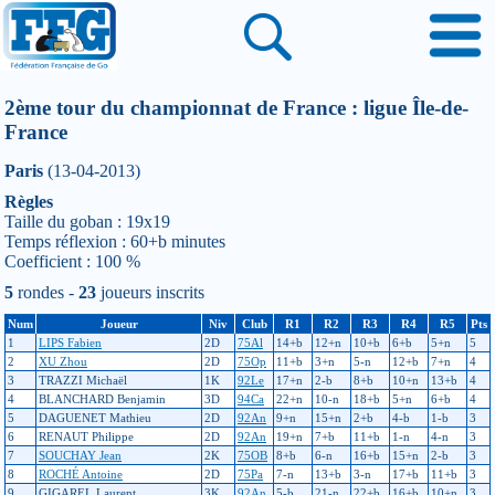
2ème tour du championnat de France : ligue Île-de-
France
Paris
(13-04-2013)
Règles
Taille du goban : 19x19
Temps réflexion : 60+b minutes
Coefficient : 100 %
5
rondes -
23
joueurs inscrits
Num
Joueur
Niv
Club
R1
R2
R3
R4
R5
Pts
1
LIPS Fabien
2D
75Al
14+b
12+n
10+b
6+b
5+n
5
2
XU Zhou
2D
75Op
11+b
3+n
5-n
12+b
7+n
4
3
TRAZZI Michaël
1K
92Le
17+n
2-b
8+b
10+n
13+b
4
4
BLANCHARD Benjamin
3D
94Ca
22+n
10-n
18+b
5+n
6+b
4
5
DAGUENET Mathieu
2D
92An
9+n
15+n
2+b
4-b
1-b
3
6
RENAUT Philippe
2D
92An
19+n
7+b
11+b
1-n
4-n
3
7
SOUCHAY Jean
2K
75OB
8+b
6-n
16+b
15+n
2-b
3
8
ROCHÉ Antoine
2D
75Pa
7-n
13+b
3-n
17+b
11+b
3
9
GIGAREL Laurent
3K
92An
5-b
21-n
22+b
16+b
10+n
3