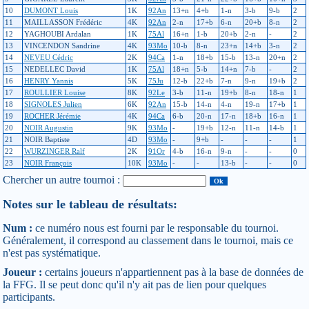
10
DUMONT Louis
1K
92An
13+n
4+b
1-n
3-b
9-b
2
11
MAILLASSON Frédéric
4K
92An
2-n
17+b
6-n
20+b
8-n
2
12
YAGHOUBI Ardalan
1K
75Al
16+n
1-b
20+b
2-n
-
2
13
VINCENDON Sandrine
4K
93Mo
10-b
8-n
23+n
14+b
3-n
2
14
NEVEU Cédric
2K
94Ca
1-n
18+b
15-b
13-n
20+n
2
15
NEDELLEC David
1K
75Al
18+n
5-b
14+n
7-b
-
2
16
HENRY Yannis
5K
75Ju
12-b
22+b
7-n
9-n
19+b
2
17
ROULLIER Louise
8K
92Le
3-b
11-n
19+b
8-n
18-n
1
18
SIGNOLES Julien
6K
92An
15-b
14-n
4-n
19-n
17+b
1
19
ROCHER Jérémie
4K
94Ca
6-b
20-n
17-n
18+b
16-n
1
20
NOIR Augustin
9K
93Mo
-
19+b
12-n
11-n
14-b
1
21
NOIR Baptiste
4D
93Mo
-
9+b
-
-
-
1
22
WURZINGER Ralf
2K
91Or
4-b
16-n
9-n
-
-
0
23
NOIR François
10K
93Mo
-
-
13-b
-
-
0
Chercher un autre tournoi :
Notes sur le tableau de résultats:
Num :
ce numéro nous est fourni par le responsable du tournoi.
Généralement, il correspond au classement dans le tournoi, mais ce
n'est pas systématique.
Joueur :
certains joueurs n'appartiennent pas à la base de données de
la FFG. Il se peut donc qu'il n'y ait pas de lien pour quelques
participants.