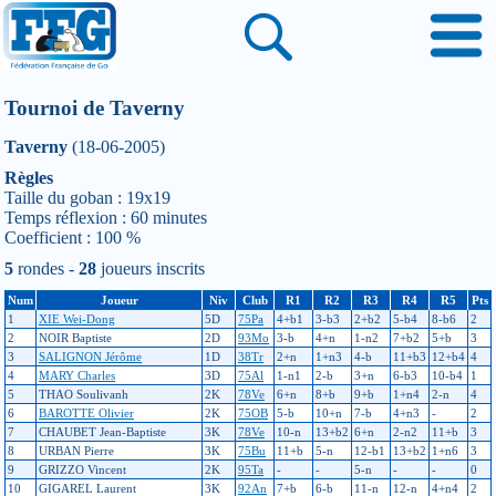
Tournoi de Taverny
Taverny
(18-06-2005)
Règles
Taille du goban : 19x19
Temps réflexion : 60 minutes
Coefficient : 100 %
5
rondes -
28
joueurs inscrits
Num
Joueur
Niv
Club
R1
R2
R3
R4
R5
Pts
1
XIE Wei-Dong
5D
75Pa
4+b1
3-b3
2+b2
5-b4
8-b6
2
2
NOIR Baptiste
2D
93Mo
3-b
4+n
1-n2
7+b2
5+b
3
3
SALIGNON Jérôme
1D
38Tr
2+n
1+n3
4-b
11+b3
12+b4
4
4
MARY Charles
3D
75Al
1-n1
2-b
3+n
6-b3
10-b4
1
5
THAO Soulivanh
2K
78Ve
6+n
8+b
9+b
1+n4
2-n
4
6
BAROTTE Olivier
2K
75OB
5-b
10+n
7-b
4+n3
-
2
7
CHAUBET Jean-Baptiste
3K
78Ve
10-n
13+b2
6+n
2-n2
11+b
3
8
URBAN Pierre
3K
75Bu
11+b
5-n
12-b1
13+b2
1+n6
3
9
GRIZZO Vincent
2K
95Ta
-
-
5-n
-
-
0
10
GIGAREL Laurent
3K
92An
7+b
6-b
11-n
12-n
4+n4
2