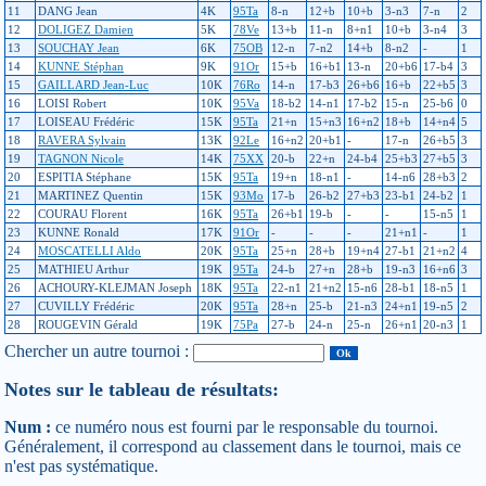
11
DANG Jean
4K
95Ta
8-n
12+b
10+b
3-n3
7-n
2
12
DOLIGEZ Damien
5K
78Ve
13+b
11-n
8+n1
10+b
3-n4
3
13
SOUCHAY Jean
6K
75OB
12-n
7-n2
14+b
8-n2
-
1
14
KUNNE Stéphan
9K
91Or
15+b
16+b1
13-n
20+b6
17-b4
3
15
GAILLARD Jean-Luc
10K
76Ro
14-n
17-b3
26+b6
16+b
22+b5
3
16
LOISI Robert
10K
95Va
18-b2
14-n1
17-b2
15-n
25-b6
0
17
LOISEAU Frédéric
15K
95Ta
21+n
15+n3
16+n2
18+b
14+n4
5
18
RAVERA Sylvain
13K
92Le
16+n2
20+b1
-
17-n
26+b5
3
19
TAGNON Nicole
14K
75XX
20-b
22+n
24-b4
25+b3
27+b5
3
20
ESPITIA Stéphane
15K
95Ta
19+n
18-n1
-
14-n6
28+b3
2
21
MARTINEZ Quentin
15K
93Mo
17-b
26-b2
27+b3
23-b1
24-b2
1
22
COURAU Florent
16K
95Ta
26+b1
19-b
-
-
15-n5
1
23
KUNNE Ronald
17K
91Or
-
-
-
21+n1
-
1
24
MOSCATELLI Aldo
20K
95Ta
25+n
28+b
19+n4
27-b1
21+n2
4
25
MATHIEU Arthur
19K
95Ta
24-b
27+n
28+b
19-n3
16+n6
3
26
ACHOURY-KLEJMAN Joseph
18K
95Ta
22-n1
21+n2
15-n6
28-b1
18-n5
1
27
CUVILLY Frédéric
20K
95Ta
28+n
25-b
21-n3
24+n1
19-n5
2
28
ROUGEVIN Gérald
19K
75Pa
27-b
24-n
25-n
26+n1
20-n3
1
Chercher un autre tournoi :
Notes sur le tableau de résultats:
Num :
ce numéro nous est fourni par le responsable du tournoi.
Généralement, il correspond au classement dans le tournoi, mais ce
n'est pas systématique.