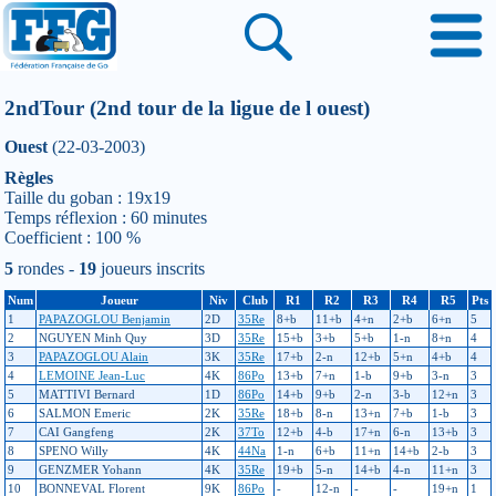
2ndTour (2nd tour de la ligue de l ouest)
Ouest
(22-03-2003)
Règles
Taille du goban : 19x19
Temps réflexion : 60 minutes
Coefficient : 100 %
5
rondes -
19
joueurs inscrits
Num
Joueur
Niv
Club
R1
R2
R3
R4
R5
Pts
1
PAPAZOGLOU Benjamin
2D
35Re
8+b
11+b
4+n
2+b
6+n
5
2
NGUYEN Minh Quy
3D
35Re
15+b
3+b
5+b
1-n
8+n
4
3
PAPAZOGLOU Alain
3K
35Re
17+b
2-n
12+b
5+n
4+b
4
4
LEMOINE Jean-Luc
4K
86Po
13+b
7+n
1-b
9+b
3-n
3
5
MATTIVI Bernard
1D
86Po
14+b
9+b
2-n
3-b
12+n
3
6
SALMON Emeric
2K
35Re
18+b
8-n
13+n
7+b
1-b
3
7
CAI Gangfeng
2K
37To
12+b
4-b
17+n
6-n
13+b
3
8
SPENO Willy
4K
44Na
1-n
6+b
11+n
14+b
2-b
3
9
GENZMER Yohann
4K
35Re
19+b
5-n
14+b
4-n
11+n
3
10
BONNEVAL Florent
9K
86Po
-
12-n
-
-
19+n
1