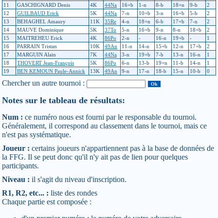
11
GASCHIGNARD Denis
4K
44Na
16+b
1-n
8-b
18+n
9-b
2
12
GUILBAUD Erick
5K
44Na
7-n
10+b
3-n
16+b
5-b
2
13
BEHAGHEL Amaury
11K
35Re
4-n
18+n
6-b
17+b
7-n
2
14
MAUVE Dominique
5K
37To
5-n
16+b
9-n
8-n
18+b
2
15
MAITREHEU Erick
4K
86Po
2-n
-
16-n
19+b
-
1
16
PARRAIN Tristan
10K
49An
11-n
14-n
15+b
12-n
17+b
2
17
MARGUIN Alain
7K
44Na
3-n
19+b
7-b
13-n
16-n
1
18
THOVERT Jean-François
5K
86Po
6-n
13-b
19+n
11-b
14-n
1
19
BEN KEMOUN Paule-Annick
13K
49An
9-n
17-n
18-b
15-n
10-b
0
Chercher un autre tournoi :
Notes sur le tableau de résultats:
Num :
ce numéro nous est fourni par le responsable du tournoi.
Généralement, il correspond au classement dans le tournoi, mais ce
n'est pas systématique.
Joueur :
certains joueurs n'appartiennent pas à la base de données de
la FFG. Il se peut donc qu'il n'y ait pas de lien pour quelques
participants.
Niveau :
il s'agit du niveau d'inscription.
R1, R2, etc... :
liste des rondes
Chaque partie est composée :