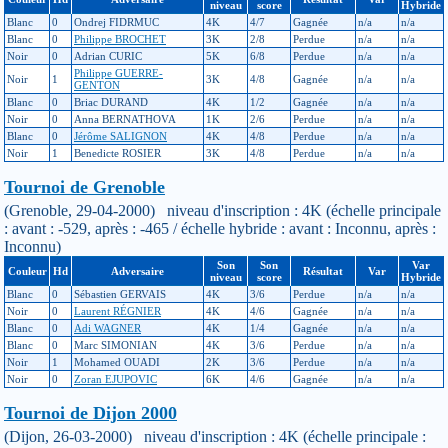
niveau
score
Hybride
Blanc
0
Ondrej FIDRMUC
4K
4/7
Gagnée
n/a
n/a
Blanc
0
Philippe BROCHET
3K
2/8
Perdue
n/a
n/a
Noir
0
Adrian CURIC
5K
6/8
Perdue
n/a
n/a
Philippe GUERRE-
Noir
1
3K
4/8
Gagnée
n/a
n/a
GENTON
Blanc
0
Briac DURAND
4K
1/2
Gagnée
n/a
n/a
Noir
0
Anna BERNATHOVA
1K
2/6
Perdue
n/a
n/a
Blanc
0
Jérôme SALIGNON
4K
4/8
Perdue
n/a
n/a
Noir
1
Benedicte ROSIER
3K
4/8
Perdue
n/a
n/a
Tournoi de Grenoble
(Grenoble, 29-04-2000) niveau d'inscription : 4K (échelle principale
: avant : -529, après : -465 / échelle hybride : avant : Inconnu, après :
Inconnu)
Son
Son
Var
Couleur
Hd
Adversaire
Résultat
Var
niveau
score
Hybride
Blanc
0
Sébastien GERVAIS
4K
3/6
Perdue
n/a
n/a
Noir
0
Laurent RÉGNIER
4K
4/6
Gagnée
n/a
n/a
Blanc
0
Adi WAGNER
4K
1/4
Gagnée
n/a
n/a
Blanc
0
Marc SIMONIAN
4K
3/6
Perdue
n/a
n/a
Noir
1
Mohamed OUADI
2K
3/6
Perdue
n/a
n/a
Noir
0
Zoran EJUPOVIC
6K
4/6
Gagnée
n/a
n/a
Tournoi de Dijon 2000
(Dijon, 26-03-2000) niveau d'inscription : 4K (échelle principale :