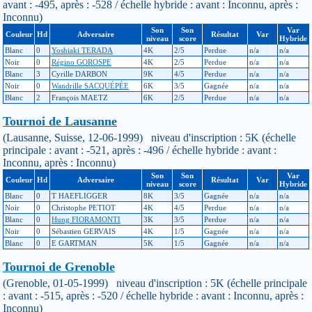
avant : -495, après : -528 / échelle hybride : avant : Inconnu, après :
Inconnu)
Son
Son
Var
Couleur
Hd
Adversaire
Résultat
Var
niveau
score
Hybride
Blanc
0
Yoshiaki TERADA
4K
2/5
Perdue
n/a
n/a
Noir
0
Régino GOROSPE
4K
2/5
Perdue
n/a
n/a
Blanc
3
Cyrille DARBON
9K
4/5
Perdue
n/a
n/a
Noir
0
Wandrille SACQUÉPÉE
6K
3/5
Gagnée
n/a
n/a
Blanc
2
François MAETZ
6K
2/5
Perdue
n/a
n/a
Tournoi de Lausanne
(Lausanne, Suisse, 12-06-1999) niveau d'inscription : 5K (échelle
principale : avant : -521, après : -496 / échelle hybride : avant :
Inconnu, après : Inconnu)
Son
Son
Var
Couleur
Hd
Adversaire
Résultat
Var
niveau
score
Hybride
Blanc
0
T HAEFLIGGER
8K
3/5
Gagnée
n/a
n/a
Noir
0
Christophe PETIOT
4K
4/5
Perdue
n/a
n/a
Blanc
0
Hung FIORAMONTI
3K
3/5
Perdue
n/a
n/a
Noir
0
Sébastien GERVAIS
4K
1/5
Gagnée
n/a
n/a
Blanc
0
E GARTMAN
5K
1/5
Gagnée
n/a
n/a
Tournoi de Grenoble
(Grenoble, 01-05-1999) niveau d'inscription : 5K (échelle principale
: avant : -515, après : -520 / échelle hybride : avant : Inconnu, après :
Inconnu)