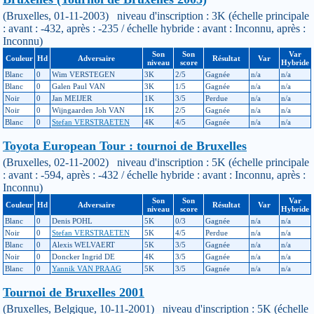
(Bruxelles, 01-11-2003) niveau d'inscription : 3K (échelle principale
: avant : -432, après : -235 / échelle hybride : avant : Inconnu, après :
Inconnu)
Son
Son
Var
Couleur
Hd
Adversaire
Résultat
Var
niveau
score
Hybride
Blanc
0
Wim VERSTEGEN
3K
2/5
Gagnée
n/a
n/a
Blanc
0
Galen Paul VAN
3K
1/5
Gagnée
n/a
n/a
Noir
0
Jan MEIJER
1K
3/5
Perdue
n/a
n/a
Noir
0
Wijngaarden Joh VAN
1K
2/5
Gagnée
n/a
n/a
Blanc
0
Stefan VERSTRAETEN
4K
4/5
Gagnée
n/a
n/a
Toyota European Tour : tournoi de Bruxelles
(Bruxelles, 02-11-2002) niveau d'inscription : 5K (échelle principale
: avant : -594, après : -432 / échelle hybride : avant : Inconnu, après :
Inconnu)
Son
Son
Var
Couleur
Hd
Adversaire
Résultat
Var
niveau
score
Hybride
Blanc
0
Denis POHL
5K
0/3
Gagnée
n/a
n/a
Noir
0
Stefan VERSTRAETEN
5K
4/5
Perdue
n/a
n/a
Blanc
0
Alexis WELVAERT
5K
3/5
Gagnée
n/a
n/a
Noir
0
Doncker Ingrid DE
4K
3/5
Gagnée
n/a
n/a
Blanc
0
Yannik VAN PRAAG
5K
3/5
Gagnée
n/a
n/a
Tournoi de Bruxelles 2001
(Bruxelles, Belgique, 10-11-2001) niveau d'inscription : 5K (échelle