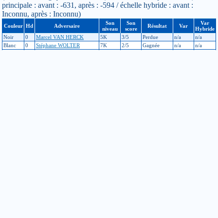
principale : avant : -631, après : -594 / échelle hybride : avant :
Inconnu, après : Inconnu)
Son
Son
Var
Couleur
Hd
Adversaire
Résultat
Var
niveau
score
Hybride
Noir
0
Marcel VAN HERCK
5K
3/5
Perdue
n/a
n/a
Blanc
0
Stéphane WOLTER
7K
2/5
Gagnée
n/a
n/a
Blanc
0
Quoc Tai CAO
4K
1/5
Gagnée
n/a
n/a
Blanc
0
Marc JOURDAN
7K
3/5
Gagnée
n/a
n/a
Toyota European Tour : tournoi de Bruxelles
(Bruxelles, Belgique, 28-10-2000) niveau d'inscription : 7K (échelle
principale : avant : -696, après : -631 / échelle hybride : avant :
Inconnu, après : Inconnu)
Son
Son
Var
Couleur
Hd
Adversaire
Résultat
Var
niveau
score
Hybride
Noir
0
Marc JOURDAN
7K
2/5
Gagnée
n/a
n/a
Blanc
0
Denis MOUTARDE
5K
3/5
Gagnée
n/a
n/a
Blanc
0
Robert MEERWALDT
5K
2/4
Perdue
n/a
n/a
Noir
0
David HALL
5K
0/4
Gagnée
n/a
n/a
Obayashi cup
(Amsterdam, 09-09-2000) niveau d'inscription : 8K (échelle
principale : avant : -1058, après : -696 / échelle hybride : avant :
Inconnu, après : Inconnu)
Son
Son
Var
Couleur
Hd
Adversaire
Résultat
Var
niveau
score
Hybride