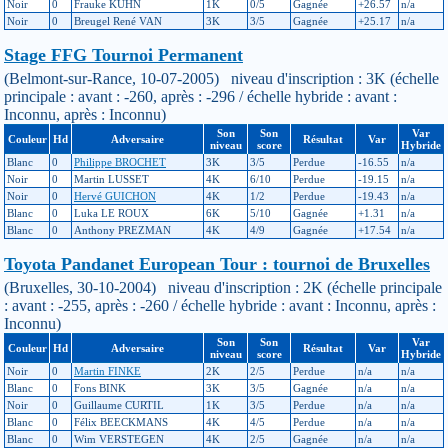
Noir
0
Frauke KÜHN
1K
0/5
Gagnée
+26.57
n/a
Noir
0
Breugel René VAN
3K
3/5
Gagnée
+25.17
n/a
Stage FFG Tournoi Permanent
(Belmont-sur-Rance, 10-07-2005) niveau d'inscription : 3K (échelle
principale : avant : -260, après : -296 / échelle hybride : avant :
Inconnu, après : Inconnu)
Son
Son
Var
Couleur
Hd
Adversaire
Résultat
Var
niveau
score
Hybride
Blanc
0
Philippe BROCHET
3K
3/5
Perdue
-16.55
n/a
Noir
0
Martin LUSSET
4K
6/10
Perdue
-19.15
n/a
Noir
0
Hervé GUICHON
4K
1/2
Perdue
-19.43
n/a
Blanc
0
Luka LE ROUX
6K
5/10
Gagnée
+1.31
n/a
Blanc
0
Anthony PREZMAN
4K
4/9
Gagnée
+17.54
n/a
Toyota Pandanet European Tour : tournoi de Bruxelles
(Bruxelles, 30-10-2004) niveau d'inscription : 2K (échelle principale
: avant : -255, après : -260 / échelle hybride : avant : Inconnu, après :
Inconnu)
Son
Son
Var
Couleur
Hd
Adversaire
Résultat
Var
niveau
score
Hybride
Noir
0
Martin FINKE
2K
2/5
Perdue
n/a
n/a
Blanc
0
Fons BINK
3K
3/5
Gagnée
n/a
n/a
Noir
0
Guillaume CURTIL
1K
3/5
Perdue
n/a
n/a
Blanc
0
Félix BEECKMANS
4K
4/5
Perdue
n/a
n/a
Blanc
0
Wim VERSTEGEN
4K
2/5
Gagnée
n/a
n/a