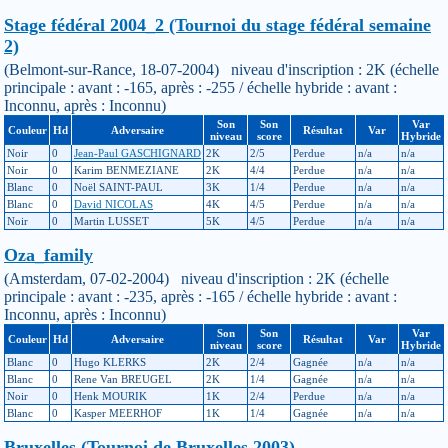
Stage fédéral 2004_2 (Tournoi du stage fédéral semaine
2)
(Belmont-sur-Rance, 18-07-2004) niveau d'inscription : 2K (échelle
principale : avant : -165, après : -255 / échelle hybride : avant :
Inconnu, après : Inconnu)
Son
Son
Var
Couleur
Hd
Adversaire
Résultat
Var
niveau
score
Hybride
Noir
0
Jean-Paul GASCHIGNARD
2K
2/5
Perdue
n/a
n/a
Noir
0
Karim BENMEZIANE
2K
4/4
Perdue
n/a
n/a
Blanc
0
Noël SAINT-PAUL
3K
1/4
Perdue
n/a
n/a
Blanc
0
David NICOLAS
4K
4/5
Perdue
n/a
n/a
Noir
0
Martin LUSSET
5K
4/5
Perdue
n/a
n/a
Oza_family
(Amsterdam, 07-02-2004) niveau d'inscription : 2K (échelle
principale : avant : -235, après : -165 / échelle hybride : avant :
Inconnu, après : Inconnu)
Son
Son
Var
Couleur
Hd
Adversaire
Résultat
Var
niveau
score
Hybride
Blanc
0
Hugo KLERKS
2K
2/4
Gagnée
n/a
n/a
Blanc
0
Rene Van BREUGEL
2K
1/4
Gagnée
n/a
n/a
Noir
0
Henk MOURIK
1K
2/4
Perdue
n/a
n/a
Blanc
0
Kasper MEERHOF
1K
1/4
Gagnée
n/a
n/a
Bruxelles (Tournoi de Bruxelles 2003)