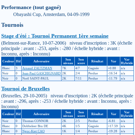
Performance (tout gagné)
Obayashi Cup, Amsterdam, 04-09-1999
Tournois
Stage d'été : Tournoi Permanent 1ère semaine
(Belmont-sur-Rance, 10-07-2006) niveau d'inscription : 3K (échelle
principale : avant : -253, après : -280 / échelle hybride : avant :
Inconnu, après : Inconnu)
Son
Son
Var
Couleur
Hd
Adversaire
Résultat
Var
niveau
score
Hybride
Blanc
3
Arnaud ZALTZMAN
7K
4/7
Gagnée
+0.88
n/a
Noir
0
Jean-Paul GASCHIGNARD
2K
2/4
Perdue
-16.54
n/a
Noir
0
Noël SAINT-PAUL
2K
7/11
Perdue
-11.79
n/a
Tournoi de Bruxelles
(Bruxelles, 29-10-2005) niveau d'inscription : 2K (échelle principale
: avant : -296, après : -253 / échelle hybride : avant : Inconnu, après :
Inconnu)
Son
Son
Var
Couleur
Hd
Adversaire
Résultat
Var
niveau
score
Hybride
Noir
0
Thomas CONNOR
2K
2/5
Perdue
-6.81
n/a
Blanc
0
Dobbeleer Bru DE
4K
1/5
Gagnée
+17.59
n/a
Blanc
0
Ngoc-Kiet CAO
1K
1/4
Perdue
-19.28
n/a