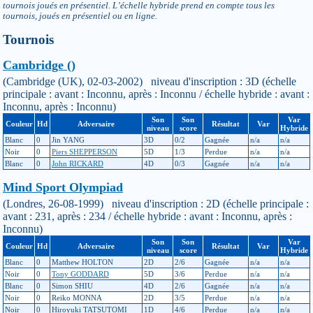
tournois joués en présentiel. L’échelle hybride prend en compte tous les
tournois, joués en présentiel ou en ligne.
Tournois
Cambridge ()
(Cambridge (UK), 02-03-2002) niveau d'inscription : 3D (échelle
principale : avant : Inconnu, après : Inconnu / échelle hybride : avant :
Inconnu, après : Inconnu)
Son
Son
Var
Couleur
Hd
Adversaire
Résultat
Var
niveau
score
Hybride
Blanc
0
Jin YANG
3D
0/2
Gagnée
n/a
n/a
Noir
0
Piers SHEPPERSON
5D
1/3
Perdue
n/a
n/a
Blanc
0
John RICKARD
4D
0/3
Gagnée
n/a
n/a
Mind Sport Olympiad
(Londres, 26-08-1999) niveau d'inscription : 2D (échelle principale :
avant : 231, après : 234 / échelle hybride : avant : Inconnu, après :
Inconnu)
Son
Son
Var
Couleur
Hd
Adversaire
Résultat
Var
niveau
score
Hybride
Blanc
0
Matthew HOLTON
2D
2/6
Gagnée
n/a
n/a
Noir
0
Tony GODDARD
5D
3/6
Perdue
n/a
n/a
Blanc
0
Simon SHIU
4D
2/6
Gagnée
n/a
n/a
Noir
0
Reiko MONNA
2D
3/5
Perdue
n/a
n/a
Noir
0
Hiroyuki TATSUTOMI
1D
4/6
Perdue
n/a
n/a