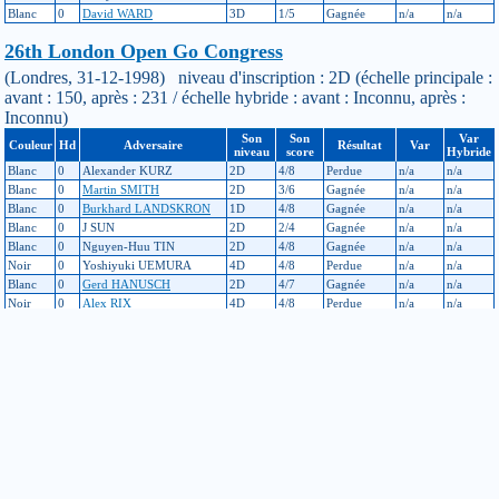
Blanc
0
David WARD
3D
1/5
Gagnée
n/a
n/a
26th London Open Go Congress
(Londres, 31-12-1998) niveau d'inscription : 2D (échelle principale :
avant : 150, après : 231 / échelle hybride : avant : Inconnu, après :
Inconnu)
Son
Son
Var
Couleur
Hd
Adversaire
Résultat
Var
niveau
score
Hybride
Blanc
0
Alexander KURZ
2D
4/8
Perdue
n/a
n/a
Blanc
0
Martin SMITH
2D
3/6
Gagnée
n/a
n/a
Blanc
0
Burkhard LANDSKRON
1D
4/8
Gagnée
n/a
n/a
Blanc
0
J SUN
2D
2/4
Gagnée
n/a
n/a
Blanc
0
Nguyen-Huu TIN
2D
4/8
Gagnée
n/a
n/a
Noir
0
Yoshiyuki UEMURA
4D
4/8
Perdue
n/a
n/a
Blanc
0
Gerd HANUSCH
2D
4/7
Gagnée
n/a
n/a
Noir
0
Alex RIX
4D
4/8
Perdue
n/a
n/a
Il y a quelque chose que vous ne comprenez pas dans le calcul des
points à l’échelle de niveau? Allez donc jeter un coup d’oeil
ici
!
Si vous constatez une erreur dans un résultat de tournoi ou dans
l’échelle de niveau, merci de contacter les responsables à cette
adresse :
echelle
jeudego.org
Pour modifier vos informations personnelles, contactez le
responsable licences de votre club :
licence-XXX
jeudego.org
(remplacer XXX par le code du club)