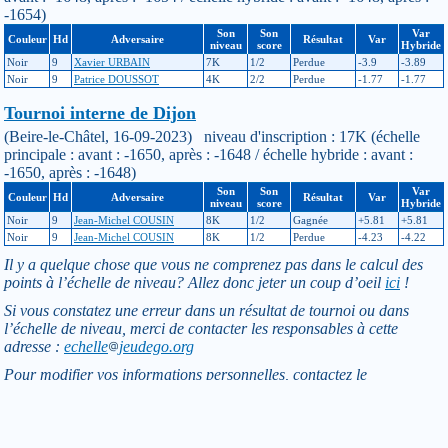
-1654)
Son
Son
Var
Couleur
Hd
Adversaire
Résultat
Var
niveau
score
Hybride
Noir
9
Xavier URBAIN
7K
1/2
Perdue
-3.9
-3.89
Noir
9
Patrice DOUSSOT
4K
2/2
Perdue
-1.77
-1.77
Tournoi interne de Dijon
(Beire-le-Châtel, 16-09-2023) niveau d'inscription : 17K (échelle
principale : avant : -1650, après : -1648 / échelle hybride : avant :
-1650, après : -1648)
Son
Son
Var
Couleur
Hd
Adversaire
Résultat
Var
niveau
score
Hybride
Noir
9
Jean-Michel COUSIN
8K
1/2
Gagnée
+5.81
+5.81
Noir
9
Jean-Michel COUSIN
8K
1/2
Perdue
-4.23
-4.22
Il y a quelque chose que vous ne comprenez pas dans le calcul des
points à l’échelle de niveau? Allez donc jeter un coup d’oeil
ici
!
Si vous constatez une erreur dans un résultat de tournoi ou dans
l’échelle de niveau, merci de contacter les responsables à cette
adresse :
echelle
jeudego.org
Pour modifier vos informations personnelles, contactez le
responsable licences de votre club :
licence-XXX
jeudego.org
(remplacer XXX par le code du club)
Retour