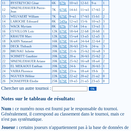
11
BYSTRZYCKI César
6K
67St
10+n1
12-b1
9-n
1
SPAENLEHAUER Pierre-
12
7K
67SE
14-b1
11+n1
17+b5
2
Jean
13
WELVAERT William
7K
67SE
9+n1
17+b5
15-b1
2
14
LAROCHE Edouard
8K
54Na
12+n1
15+b
10+n3
3
15
WACK Myriam
8K
67St
17-b4
14-n
13+n1
1
16
CUVILLON Loïc
12K
67SE
18+b4
22-b8
20-b8
1
17
KRAUTH Marc
12K
67SE
15+n4
13-n5
12-n5
1
18
KAHN Natanael
16K
67SE
16-n4
24+b4
22+b4
2
19
DECK Thibault
20K
67SE
26+b5
23+b
24+n
3
20
BRUNAU Juliette
20K
67SE
21+b
25+b2
16+n8
3
21
SCHMITT Gauthier
20K
67SE
20-n
26+b5
25+b2
2
22
SPAENLEHAUER Ariane
20K
67SE
25+b2
16+n8
18-n4
2
23
EL MEKAOUI Estéban
20K
67SE
24-b
19-n
26+b5
1
24
VAIRA Florence
20K
67SE
23+n
18-n4
19-b
1
25
NGUYEN Hélène
22K
67SE
22-n2
20-n2
21-n2
0
26
SCHAEFFER Elodie
25K
67SE
19-n5
21-n5
23-n5
0
Chercher un autre tournoi :
Notes sur le tableau de résultats:
Num :
ce numéro nous est fourni par le responsable du tournoi.
Généralement, il correspond au classement dans le tournoi, mais ce
n'est pas systématique.
Joueur :
certains joueurs n'appartiennent pas à la base de données de