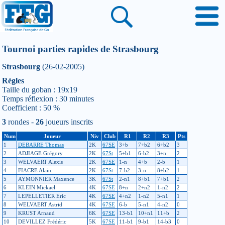
Tournoi parties rapides de Strasbourg
Strasbourg
(26-02-2005)
Règles
Taille du goban : 19x19
Temps réflexion : 30 minutes
Coefficient : 50 %
3
rondes -
26
joueurs inscrits
Num
Joueur
Niv
Club
R1
R2
R3
Pts
1
DEBARRE Thomas
2K
67SE
3+b
7+b2
6+b2
3
2
ADJIAGE Grégory
2K
67St
5+b1
6-b2
3+n
2
3
WELVAERT Alexis
2K
67SE
1-n
4+b
2-b
1
4
FIACRE Alain
2K
67St
7-b2
3-n
8+b2
1
5
AYMONNIER Maxence
3K
67St
2-n1
8+b1
7+b1
2
6
KLEIN Mickaël
4K
67SE
8+n
2+n2
1-n2
2
7
LEPELLETIER Eric
4K
67SE
4+n2
1-n2
5-n1
1
8
WELVAERT Astrid
4K
67SE
6-b
5-n1
4-n2
0
9
KRUST Arnaud
6K
67SE
13-b1
10+n1
11+b
2
10
DEVILLEZ Frédéric
5K
67SE
11-b1
9-b1
14-b3
0