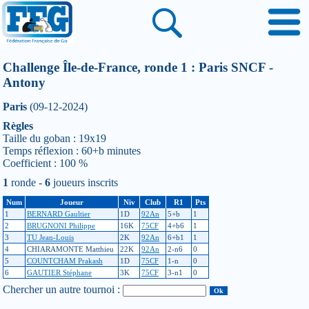
Challenge Île-de-France, ronde 1 : Paris SNCF -
Antony
Paris
(09-12-2024)
Règles
Taille du goban : 19x19
Temps réflexion : 60+b minutes
Coefficient : 100 %
1
ronde -
6
joueurs inscrits
Num
Joueur
Niv
Club
R1
Pts
1
BERNARD Gaultier
1D
92An
5+b
1
2
BRUGNONI Philippe
16K
75CF
4+b6
1
3
TU Jean-Louis
2K
92An
6+b1
1
4
CHIARAMONTE Matthieu
22K
92An
2-n6
0
5
COUNTCHAM Prakash
1D
75CF
1-n
0
6
GAUTIER Stéphane
3K
75CF
3-n1
0
Chercher un autre tournoi :