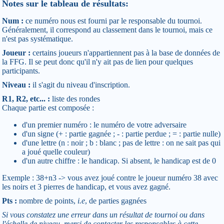
Notes sur le tableau de résultats:
Num :
ce numéro nous est fourni par le responsable du tournoi.
Généralement, il correspond au classement dans le tournoi, mais ce
n'est pas systématique.
Joueur :
certains joueurs n'appartiennent pas à la base de données de
la FFG. Il se peut donc qu'il n'y ait pas de lien pour quelques
participants.
Niveau :
il s'agit du niveau d'inscription.
R1, R2, etc... :
liste des rondes
Chaque partie est composée :
d'un premier numéro : le numéro de votre adversaire
d'un signe (+ : partie gagnée ; - : partie perdue ; = : partie nulle)
d'une lettre (n : noir ; b : blanc ; pas de lettre : on ne sait pas qui
a joué quelle couleur)
d'un autre chiffre : le handicap. Si absent, le handicap est de 0
Exemple : 38+n3 -> vous avez joué contre le joueur numéro 38 avec
les noirs et 3 pierres de handicap, et vous avez gagné.
Pts :
nombre de points,
i.e
, de parties gagnées
Si vous constatez une erreur dans un résultat de tournoi ou dans
l'échelle de niveau, merci de contacter les responsables à cette