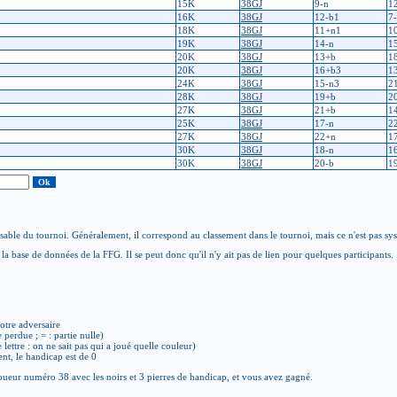
15K
38GJ
9-n
1
16K
38GJ
12-b1
7
18K
38GJ
11+n1
1
19K
38GJ
14-n
1
20K
38GJ
13+b
1
20K
38GJ
16+b3
1
24K
38GJ
15-n3
2
28K
38GJ
19+b
2
27K
38GJ
21+b
1
25K
38GJ
17-n
2
27K
38GJ
22+n
1
30K
38GJ
18-n
1
30K
38GJ
20-b
1
able du tournoi. Généralement, il correspond au classement dans le tournoi, mais ce n'est pas sy
la base de données de la FFG. Il se peut donc qu'il n'y ait pas de lien pour quelques participants.
otre adversaire
e perdue ; = : partie nulle)
de lettre : on ne sait pas qui a joué quelle couleur)
ent, le handicap est de 0
ueur numéro 38 avec les noirs et 3 pierres de handicap, et vous avez gagné.