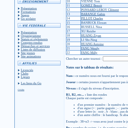
10
VIENNE Tom
11
GOMEZ Benoit
Présentation
12
PONSARD LEROY Clément
Formations
13
BARANGE Gabin
Stages
14
PILLOT Charles
Go scolaire
15
BANBUCK Elouan
16
RUSSELL Nina
17
XU Ruizhe
Présentation
18
HUANG Ziyan
Organigramme
Statuts et réglements
19
LI Shi-Ning
Comptes-rendus
20
HUANG Antoine
Démarches et services
21
FANG Wendy
Listes de diffusion
22
FANG Milly
Site jeunes
Site animations
Chercher un autre tournoi :
Notes sur le tableau de résultats:
Licenciés
Clubs
Num :
ce numéro nous est fourni par le respons
Ligues
Joueur :
certains joueurs n'appartiennent pas à 
Les liens du Go
Niveau :
il s'agit du niveau d'inscription.
Crédits
R1, R2, etc... :
liste des rondes
Chaque partie est composée :
d'un premier numéro : le numéro de v
d'un signe (+ : partie gagnée ; - : parti
d'une lettre (n : noir ; b : blanc ; pas 
d'un autre chiffre : le handicap. Si abs
Exemple : 38+n3 -> vous avez joué contre le jo
Pts :
nombre de points,
i.e
, de parties gagnées