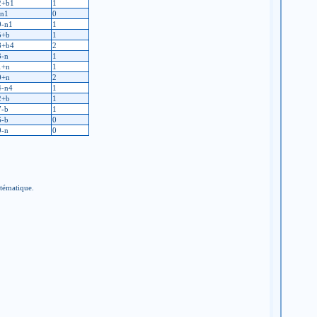
2+b1
1
-n1
0
0-n1
1
5+b
1
8+b4
2
3-n
1
1+n
1
0+n
2
4-n4
1
2+b
1
7-b
1
6-b
0
9-n
0
stématique.