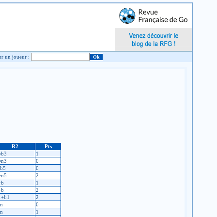
Chercher un joueur :
R2
Pts
=b3
1
=n3
0
-b5
0
+n5
2
+b
1
+b
2
1+b1
2
-n
0
-n
1