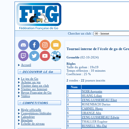
Chercher un club :
Tournoi interne de l'école de go de Gr
Grenoble
(02-10-2024)
Règles
Accueil
Taille du goban : 19x19
Temps réflexion : 10 minutes
Coefficient : 25 %
Le jeu de Go
2
rondes -
22
joueurs inscrits
Acheter un jeu
S'initier dans un club
Num
S'initier sur Internet
1
NOIR Augustin
Revue Française de Go
2
HUANG Lilian
Vidéos
3
ZENG LUSSEREAU Eliot
4
ROSENBACH Darius
5
CARNEL Hugo
Règle officielle
6
ORANGE Alix
Compétitions fédérales
Calendrier
7
ZENG LUSSEREAU Edwin
Résultats
8
THALLER Eugène
Échelle de niveau
9
RUSSELL Mo-Daï