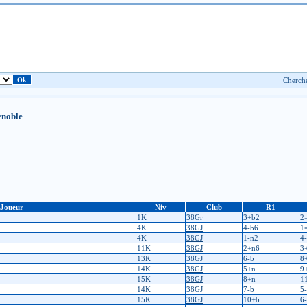
enoble
Joueur
Niv
Club
R1
1K
38Gr
3+b2
2
4K
38GJ
4-b6
1
4K
38GJ
1-n2
4
11K
38GJ
2+n6
3
13K
38GJ
6-b
8
14K
38GJ
5+n
9
15K
38GJ
8+n
1
14K
38GJ
7-b
5
15K
38GJ
10+b
6