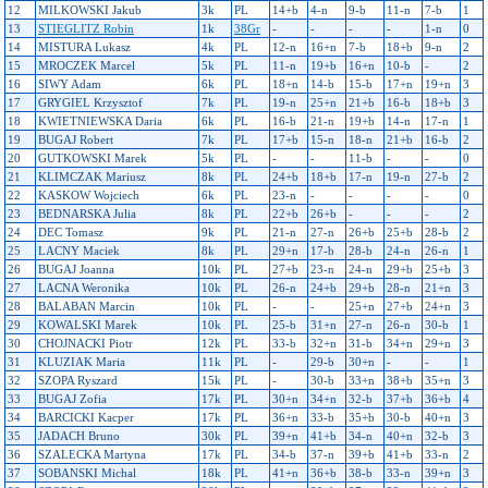
12
MILKOWSKI Jakub
3k
PL
14+b
4-n
9-b
11-n
7-b
1
13
STIEGLITZ Robin
1k
38Gr
-
-
-
-
1-n
0
14
MISTURA Lukasz
4k
PL
12-n
16+n
7-b
18+b
9-n
2
15
MROCZEK Marcel
5k
PL
11-n
19+b
16+n
10-b
-
2
16
SIWY Adam
6k
PL
18+n
14-b
15-b
17+n
19+n
3
17
GRYGIEL Krzysztof
7k
PL
19-n
25+n
21+b
16-b
18+b
3
18
KWIETNIEWSKA Daria
6k
PL
16-b
21-n
19+b
14-n
17-n
1
19
BUGAJ Robert
7k
PL
17+b
15-n
18-n
21+b
16-b
2
20
GUTKOWSKI Marek
5k
PL
-
-
11-b
-
-
0
21
KLIMCZAK Mariusz
8k
PL
24+b
18+b
17-n
19-n
27-b
2
22
KASKOW Wojciech
6k
PL
23-n
-
-
-
-
0
23
BEDNARSKA Julia
8k
PL
22+b
26+b
-
-
-
2
24
DEC Tomasz
9k
PL
21-n
27-n
26+b
25+b
28-b
2
25
LACNY Maciek
8k
PL
29+n
17-b
28-b
24-n
26-n
1
26
BUGAJ Joanna
10k
PL
27+b
23-n
24-n
29+b
25+b
3
27
LACNA Weronika
10k
PL
26-n
24+b
29+b
28-n
21+n
3
28
BALABAN Marcin
10k
PL
-
-
25+n
27+b
24+n
3
29
KOWALSKI Marek
10k
PL
25-b
31+n
27-n
26-n
30-b
1
30
CHOJNACKI Piotr
12k
PL
33-b
32+n
31-b
34+n
29+n
3
31
KLUZIAK Maria
11k
PL
-
29-b
30+n
-
-
1
32
SZOPA Ryszard
15k
PL
-
30-b
33+n
38+b
35+n
3
33
BUGAJ Zofia
17k
PL
30+n
34+n
32-b
37+b
36+b
4
34
BARCICKI Kacper
17k
PL
36+n
33-b
35+b
30-b
40+n
3
35
JADACH Bruno
30k
PL
39+n
41+b
34-n
40+n
32-b
3
36
SZALECKA Martyna
17k
PL
34-b
37-n
39+b
41+b
33-n
2
37
SOBANSKI Michal
18k
PL
41+n
36+b
38-b
33-n
39+n
3