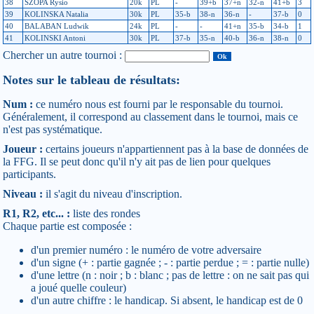
38
SZOPA Rysio
20k
PL
-
39+b
37+n
32-n
41+b
3
39
KOLINSKA Natalia
30k
PL
35-b
38-n
36-n
-
37-b
0
40
BALABAN Ludwik
24k
PL
-
-
41+n
35-b
34-b
1
41
KOLINSKI Antoni
30k
PL
37-b
35-n
40-b
36-n
38-n
0
Chercher un autre tournoi :
Notes sur le tableau de résultats:
Num :
ce numéro nous est fourni par le responsable du tournoi.
Généralement, il correspond au classement dans le tournoi, mais ce
n'est pas systématique.
Joueur :
certains joueurs n'appartiennent pas à la base de données de
la FFG. Il se peut donc qu'il n'y ait pas de lien pour quelques
participants.
Niveau :
il s'agit du niveau d'inscription.
R1, R2, etc... :
liste des rondes
Chaque partie est composée :
d'un premier numéro : le numéro de votre adversaire
d'un signe (+ : partie gagnée ; - : partie perdue ; = : partie nulle)
d'une lettre (n : noir ; b : blanc ; pas de lettre : on ne sait pas qui
a joué quelle couleur)
d'un autre chiffre : le handicap. Si absent, le handicap est de 0