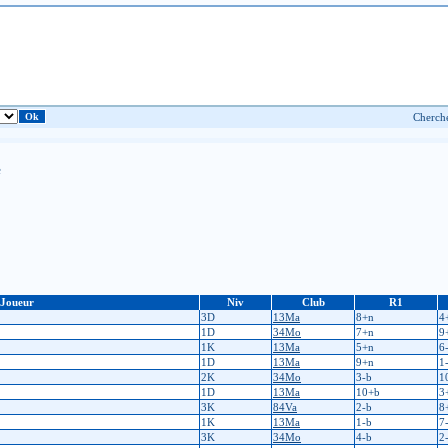
e
Joueur
Niv
Club
R1
3D
13Ma
8+n
4
1D
34Mo
7+n
9
1K
13Ma
5+n
6
1D
13Ma
9+n
1
2K
34Mo
3-b
1
1D
13Ma
10+b
3
3K
84Va
2-b
8
1K
13Ma
1-b
7
3K
34Mo
4-b
2