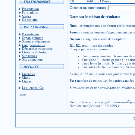
10
BARCELO Patrice
Chercher un autre tournoi :
Présentation
Formations
Stages
Notes sur le tableau de résultats:
Go scolaire
Num :
ce numéro nous est fourni par le respons
Joueur :
certains joueurs n'appartiennent pas à 
Présentation
Organigramme
Niveau :
il s'agit du niveau d'inscription.
Statuts et réglements
Comptes-rendus
R1, R2, etc... :
liste des rondes
Démarches et services
Chaque partie est composée :
Listes de diffusion
Site jeunes
d'un premier numéro : le numéro de v
Site animations
d'un signe (+ : partie gagnée ; - : parti
d'une lettre (n : noir ; b : blanc ; pas 
d'un autre chiffre : le handicap. Si abs
Licenciés
Exemple : 38+n3 -> vous avez joué contre le jo
Clubs
Pts :
nombre de points,
i.e
, de parties gagnées
Ligues
Les liens du Go
Si vous constatez une erreur dans un résultat d
Crédits
Un problème sur cette page? :
webmestre
jeu
Dernière modification : 13/02/2014
T