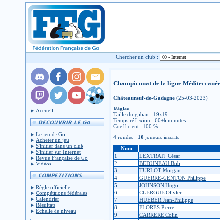
Chercher un club :
Championnat de la ligue Méditerrané
Châteauneuf-de-Gadagne
(25-03-2023)
Règles
Accueil
Taille du goban : 19x19
Temps réflexion : 60+b minutes
Coefficient : 100 %
Le jeu de Go
4
rondes -
10
joueurs inscrits
Acheter un jeu
S'initier dans un club
Num
S'initier sur Internet
1
LEXTRAIT César
Revue Française de Go
2
BEDUNEAU Bob
Vidéos
3
TURLOT Morgan
4
GUERRE-GENTON Philippe
5
JOHNSON Hugo
Règle officielle
6
CLERGUE Olivier
Compétitions fédérales
Calendrier
7
HUEBER Jean-Philippe
Résultats
8
FLORES Pierre
Échelle de niveau
9
CARRERE Colin