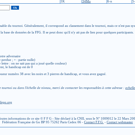
1K
34Mo
6-n
5
able du tournoi. Généralement, il correspond au classement dans le tournoi, mais ce n'est pas sy
la base de données de la FFG. Il se peut donc qu'il n'y ait pas de lien pour quelques participants.
otre adversaire
e perdue ; = : partie nulle)
de lettre : on ne sait pas qui a joué quelle couleur)
ent, le handicap est de 0
ueur numéro 38 avec les noirs et 3 pierres de handicap, et vous avez gagné.
e tournoi ou dans l'échelle de niveau, merci de contacter les responsables à cette adresse :
echelle
dego.org
outes informations de ce site © F F G - Site déclaré à la CNIL sous le N° 1009012 le 22 Mars 20
Fédération Française de Go BP 95 75262 Paris Cedex 06 -
Contact F.F.G.
-
Contact webmaster