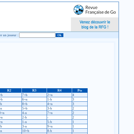
Chercher un joueur :
R2
R3
R4
Pts
+b
7+b
2+n
4
+b
6+n
1-b
3
-b
8+b
4+n
3
-n
5+b
3-b
2
0+n
4-n
7+n
2
+n
2-b
-
2
+n
1-n
5-b
1
-b
3-n
9+n
1
-n
10+b
8-b
1