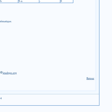
-b
9-n
-
0
stématique.
jeudego.org
Retour
04