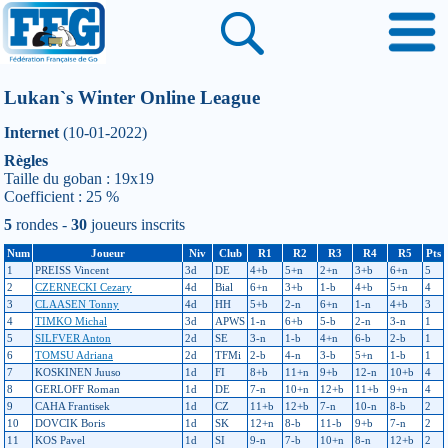
Lukan`s Winter Online League
Internet
(10-01-2022)
Règles
Taille du goban : 19x19
Coefficient : 25 %
5
rondes -
30
joueurs inscrits
Num
Joueur
Niv
Club
R1
R2
R3
R4
R5
Pts
1
PREISS Vincent
3d
DE
4+b
5+n
2+n
3+b
6+n
5
2
CZERNECKI Cezary
4d
Bial
6+n
3+b
1-b
4+b
5+n
4
3
CLAASEN Tonny
4d
HH
5+b
2-n
6+n
1-n
4+b
3
4
TIMKO Michal
3d
APWS
1-n
6+b
5-b
2-n
3-n
1
5
SILFVER Anton
2d
SE
3-n
1-b
4+n
6-b
2-b
1
6
TOMSU Adriana
2d
TFMi
2-b
4-n
3-b
5+n
1-b
1
7
KOSKINEN Juuso
1d
FI
8+b
11+n
9+b
12-n
10+b
4
8
GERLOFF Roman
1d
DE
7-n
10+n
12+b
11+b
9+n
4
9
CAHA Frantisek
1d
CZ
11+b
12+b
7-n
10-n
8-b
2
10
DOVCIK Boris
1d
SK
12+n
8-b
11-b
9+b
7-n
2
11
KOS Pavel
1d
SI
9-n
7-b
10+n
8-n
12+b
2