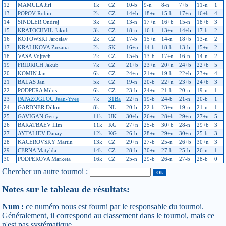
12
MAMULA Jiri
1k
CZ
10-b
9-n
8-n
7+b
11-n
1
13
POPOV Robin
2k
CZ
14+b
18+n
15-b
17+n
16+b
4
14
SINDLER Ondrej
3k
CZ
13-n
17+n
16+b
15-n
18+b
3
15
KRATOCHVIL Jakub
3k
CZ
18-n
16-b
13+n
14+b
17-b
2
16
KOTOWSKI Jaroslav
2k
CZ
17-b
15+n
14-n
18+b
13-n
2
17
KRALIKOVA Zuzana
2k
SK
16+n
14-b
18-b
13-b
15+n
2
18
VASA Vojtech
2k
CZ
15+b
13-b
17+n
16-n
14-n
2
19
FRIDRICH Jakub
7k
CZ
21+b
23+n
20+n
24+b
22+b
5
20
KOMIN Jan
6k
CZ
24+n
21+n
19-b
22+b
23+n
4
21
BALAS Jan
5k
CZ
19-n
20-b
22+n
23+b
24+b
3
22
PODPERA Milos
6k
CZ
23-b
24+n
21-b
20-n
19-n
1
23
PAPAZOGLOU Jean-Yves
7k
31Ba
22+n
19-b
24-b
21-n
20-b
1
24
GARDNER Dillon
8k
NL
20-b
22-b
23+n
19-n
21-n
1
25
GAVIGAN Gerry
11k
UK
30+b
26+n
28+b
29+n
27+n
5
26
BARATBAEV Ilim
11k
KG
27+n
25-b
30+b
28-n
29+b
3
27
AYTALIEV Danay
12k
KG
26-b
28+n
29+n
30+n
25-b
3
28
KACEROVSKY Martin
13k
CZ
29+n
27-b
25-n
26+b
30+n
3
29
CERNA Matylda
14k
CZ
28-b
30+n
27-b
25-b
26-n
1
30
PODPEROVA Marketa
16k
CZ
25-n
29-b
26-n
27-b
28-b
0
Chercher un autre tournoi :
Notes sur le tableau de résultats:
Num :
ce numéro nous est fourni par le responsable du tournoi.
Généralement, il correspond au classement dans le tournoi, mais ce
n'est pas systématique.