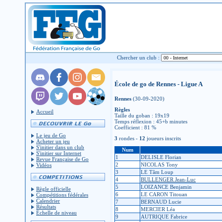
Chercher un club :
École de go de Rennes - Ligue A
Rennes
(30-09-2020)
Règles
Accueil
Taille du goban : 19x19
Temps réflexion : 45+b minutes
Coefficient : 81 %
Le jeu de Go
3
rondes -
12
joueurs inscrits
Acheter un jeu
S'initier dans un club
Num
S'initier sur Internet
1
DELISLE Florian
Revue Française de Go
2
NICOLAS Tony
Vidéos
3
LE Tâm Loup
4
BULLENGER Jean-Luc
5
LOIZANCE Benjamin
Règle officielle
6
LE CARON Titouan
Compétitions fédérales
Calendrier
7
BERNAUD Lucie
Résultats
8
MERCIER Léa
Échelle de niveau
9
AUTRIQUE Fabrice