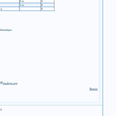
6-n
0
5-n
0
-n
-
0
stématique.
jeudego.org
Retour
04