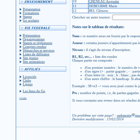
10
CHENEAU Augustin
11
DEBEURME Marie
Présentation
12
BEL Clément
Formations
Stages
Chercher un autre tournoi :
Go scolaire
Notes sur le tableau de résultats:
Présentation
Num :
ce numéro nous est fourni par le respons
Organigramme
Statuts et réglements
Joueur :
certains joueurs n'appartiennent pas à 
Comptes-rendus
Niveau :
il s'agit du niveau d'inscription.
Démarches et services
Listes de diffusion
R1, R2, etc... :
liste des rondes
Site jeunes
Chaque partie est composée :
Site animations
d'un premier numéro : le numéro de v
d'un signe (+ : partie gagnée ; - : parti
d'une lettre (n : noir ; b : blanc ; pas 
Licenciés
d'un autre chiffre : le handicap. Si abs
Clubs
Ligues
Exemple : 38+n3 -> vous avez joué contre le jo
Les liens du Go
Pts :
nombre de points,
i.e
, de parties gagnées
Crédits
Si vous constatez une erreur dans un résultat d
Un problème sur cette page? :
webmestre
jeu
Dernière modification : 13/02/2014
T