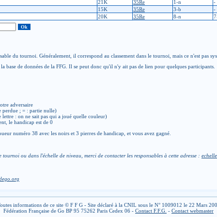
21K
35Re
1-n
-
15K
35Re
3-b
-
20K
35Re
8-n
7
able du tournoi. Généralement, il correspond au classement dans le tournoi, mais ce n'est pas sy
la base de données de la FFG. Il se peut donc qu'il n'y ait pas de lien pour quelques participants.
otre adversaire
e perdue ; = : partie nulle)
de lettre : on ne sait pas qui a joué quelle couleur)
ent, le handicap est de 0
ueur numéro 38 avec les noirs et 3 pierres de handicap, et vous avez gagné.
e tournoi ou dans l'échelle de niveau, merci de contacter les responsables à cette adresse :
echelle
dego.org
outes informations de ce site © F F G - Site déclaré à la CNIL sous le N° 1009012 le 22 Mars 20
Fédération Française de Go BP 95 75262 Paris Cedex 06 -
Contact F.F.G.
-
Contact webmaster