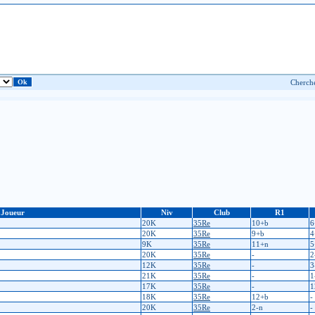
Joueur
Niv
Club
R1
20K
35Re
10+b
6
20K
35Re
9+b
4
9K
35Re
11+n
5
20K
35Re
-
2
12K
35Re
-
3
21K
35Re
-
1
17K
35Re
-
1
18K
35Re
12+b
-
20K
35Re
2-n
-