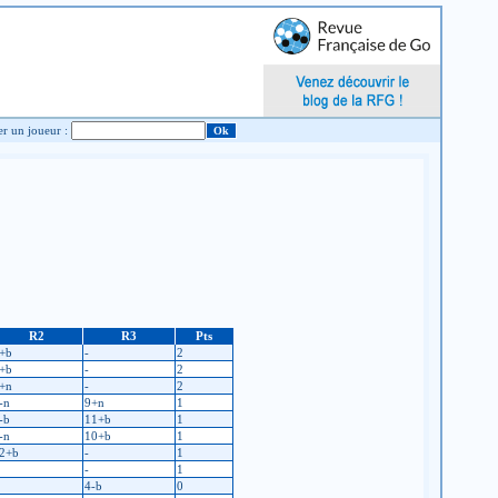
Chercher un joueur :
R2
R3
Pts
+b
-
2
+b
-
2
+n
-
2
-n
9+n
1
-b
11+b
1
-n
10+b
1
2+b
-
1
-
1
4-b
0