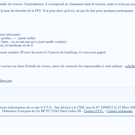
able du tournoi. Généralement, il correspond au classement dans le tournoi, mais ce n'est pas sy
la base de données de la FFG. Il se peut donc qu'il n'y ait pas de lien pour quelques participants.
otre adversaire
e perdue ; = : partie nulle)
de lettre : on ne sait pas qui a joué quelle couleur)
ent, le handicap est de 0
ueur numéro 38 avec les noirs et 3 pierres de handicap, et vous avez gagné.
e tournoi ou dans l'échelle de niveau, merci de contacter les responsables à cette adresse :
echelle
dego.org
outes informations de ce site © F F G - Site déclaré à la CNIL sous le N° 1009012 le 22 Mars 20
Fédération Française de Go BP 95 75262 Paris Cedex 06 -
Contact F.F.G.
-
Contact webmaster