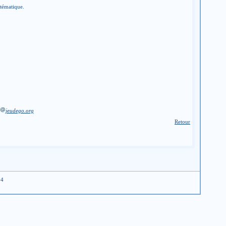
stématique.
jeudego.org
Retour
04