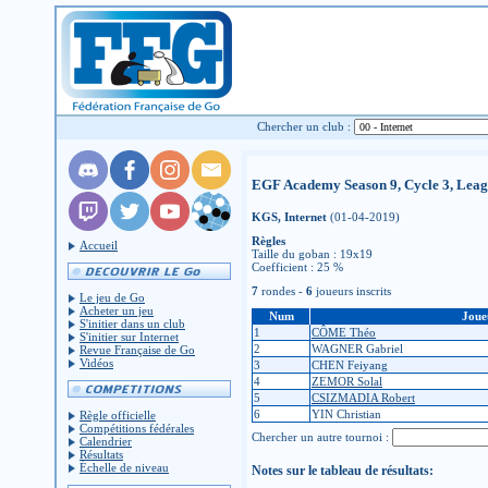
Chercher un club :
EGF Academy Season 9, Cycle 3, Leag
KGS, Internet
(01-04-2019)
Règles
Accueil
Taille du goban : 19x19
Coefficient : 25 %
7
rondes -
6
joueurs inscrits
Le jeu de Go
Acheter un jeu
Num
Joue
S'initier dans un club
1
CÔME Théo
S'initier sur Internet
2
WAGNER Gabriel
Revue Française de Go
Vidéos
3
CHEN Feiyang
4
ZEMOR Solal
5
CSIZMADIA Robert
6
YIN Christian
Règle officielle
Compétitions fédérales
Chercher un autre tournoi :
Calendrier
Résultats
Échelle de niveau
Notes sur le tableau de résultats: