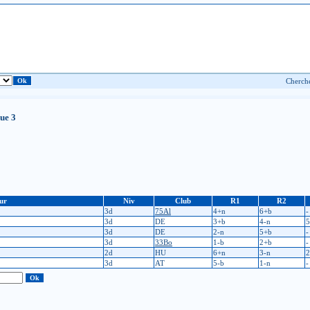
ue 3
ur
Niv
Club
R1
R2
3d
75Al
4+n
6+b
-
3d
DE
3+b
4-n
5
3d
DE
2-n
5+b
-
3d
33Bo
1-b
2+b
-
2d
HU
6+n
3-n
2
3d
AT
5-b
1-n
-