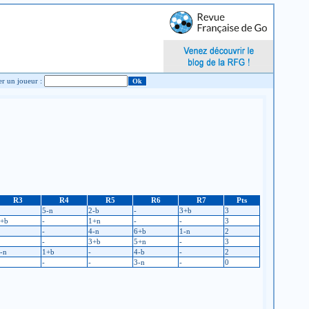
Chercher un joueur :
R3
R4
R5
R6
R7
Pts
5-n
2-b
-
3+b
3
+b
-
1+n
-
-
3
-
4-n
6+b
1-n
2
-
3+b
5+n
-
3
-n
1+b
-
4-b
-
2
-
-
3-n
-
0