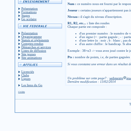
Num :
ce numéro nous est fourni par le respons
Présentation
Joueur :
certains joueurs n'appartiennent pas à 
Formations
Stages
Niveau :
il s'agit du niveau d'inscription.
Go scolaire
R1, R2, etc... :
liste des rondes
Chaque partie est composée :
Présentation
d'un premier numéro : le numéro de v
Organigramme
d'un signe (+ : partie gagnée ; - : parti
Statuts et réglements
d'une lettre (n : noir ; b : blanc ; pas 
Comptes-rendus
d'un autre chiffre : le handicap. Si abs
Démarches et services
Listes de diffusion
Exemple : 38+n3 -> vous avez joué contre le jo
Site jeunes
Pts :
nombre de points,
i.e
, de parties gagnées
Site animations
Si vous constatez une erreur dans un résultat d
Licenciés
Clubs
Un problème sur cette page? :
webmestre
jeu
Ligues
Dernière modification : 13/02/2014
Les liens du Go
Crédits
T