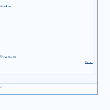
stématique.
jeudego.org
Retour
04