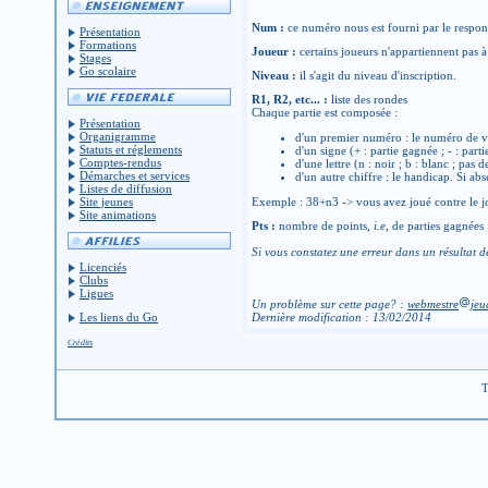
Num :
ce numéro nous est fourni par le respons
Présentation
Formations
Joueur :
certains joueurs n'appartiennent pas à 
Stages
Go scolaire
Niveau :
il s'agit du niveau d'inscription.
R1, R2, etc... :
liste des rondes
Chaque partie est composée :
Présentation
Organigramme
d'un premier numéro : le numéro de v
Statuts et réglements
d'un signe (+ : partie gagnée ; - : parti
Comptes-rendus
d'une lettre (n : noir ; b : blanc ; pas 
Démarches et services
d'un autre chiffre : le handicap. Si abs
Listes de diffusion
Site jeunes
Exemple : 38+n3 -> vous avez joué contre le jo
Site animations
Pts :
nombre de points,
i.e
, de parties gagnées
Si vous constatez une erreur dans un résultat d
Licenciés
Clubs
Ligues
Un problème sur cette page? :
webmestre
jeu
Les liens du Go
Dernière modification : 13/02/2014
Crédits
T