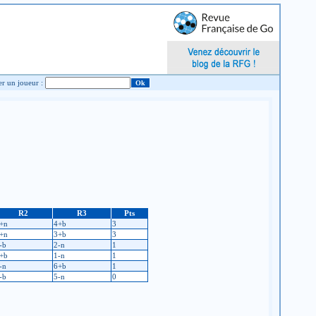
Chercher un joueur :
R2
R3
Pts
+n
4+b
3
+n
3+b
3
-b
2-n
1
+b
1-n
1
-n
6+b
1
-b
5-n
0