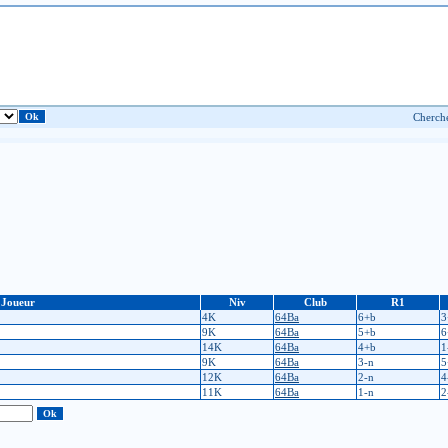
Joueur
Niv
Club
R1
4K
64Ba
6+b
3
9K
64Ba
5+b
6
14K
64Ba
4+b
1
9K
64Ba
3-n
5
12K
64Ba
2-n
4
11K
64Ba
1-n
2