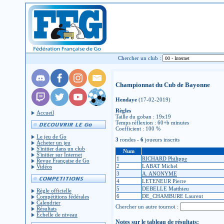
Chercher un club :
Championnat du Cub de Bayonne
Hendaye
(17-02-2019)
Règles
Accueil
Taille du goban : 19x19
Temps réflexion : 60+b minutes
Coefficient : 100 %
Le jeu de Go
3
rondes -
6
joueurs inscrits
Acheter un jeu
S'initier dans un club
Num
S'initier sur Internet
1
RICHARD Philippe
Revue Française de Go
2
LABAT Michel
Vidéos
3
A. ANONYME
4
LETENEUR Pierre
5
DEBELLE Matthieu
Règle officielle
6
DE_CHAMBURE Laurent
Compétitions fédérales
Calendrier
Chercher un autre tournoi :
Résultats
Échelle de niveau
Notes sur le tableau de résultats: