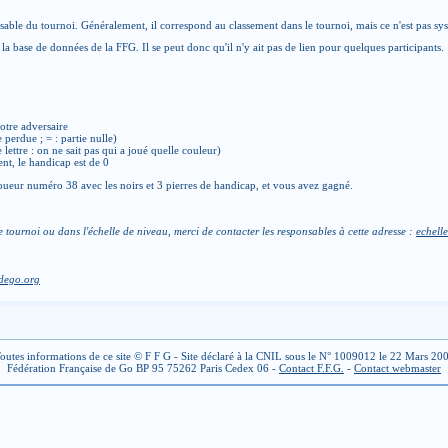
able du tournoi. Généralement, il correspond au classement dans le tournoi, mais ce n'est pas sy
la base de données de la FFG. Il se peut donc qu'il n'y ait pas de lien pour quelques participants.
otre adversaire
e perdue ; = : partie nulle)
de lettre : on ne sait pas qui a joué quelle couleur)
ent, le handicap est de 0
ueur numéro 38 avec les noirs et 3 pierres de handicap, et vous avez gagné.
e tournoi ou dans l'échelle de niveau, merci de contacter les responsables à cette adresse :
echelle
dego.org
outes informations de ce site © F F G - Site déclaré à la CNIL sous le N° 1009012 le 22 Mars 20
Fédération Française de Go BP 95 75262 Paris Cedex 06 -
Contact F.F.G.
-
Contact webmaster