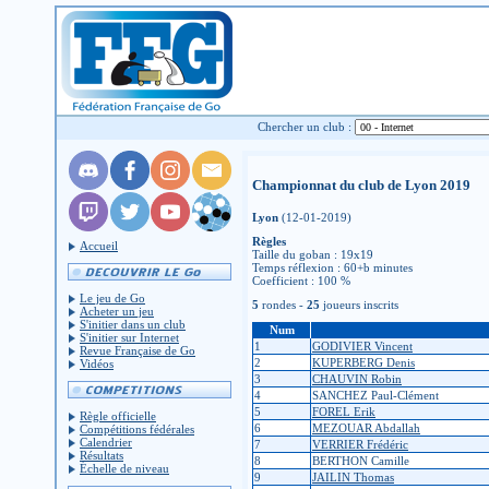
Chercher un club :
Championnat du club de Lyon 2019
Lyon
(12-01-2019)
Règles
Accueil
Taille du goban : 19x19
Temps réflexion : 60+b minutes
Coefficient : 100 %
Le jeu de Go
5
rondes -
25
joueurs inscrits
Acheter un jeu
S'initier dans un club
Num
S'initier sur Internet
1
GODIVIER Vincent
Revue Française de Go
2
KUPERBERG Denis
Vidéos
3
CHAUVIN Robin
4
SANCHEZ Paul-Clément
5
FOREL Erik
Règle officielle
6
MEZOUAR Abdallah
Compétitions fédérales
Calendrier
7
VERRIER Frédéric
Résultats
8
BERTHON Camille
Échelle de niveau
9
JAILIN Thomas