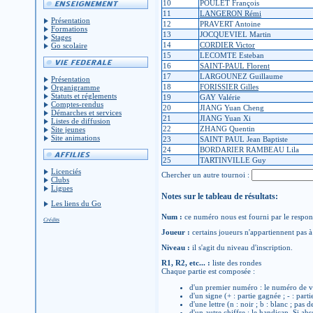
10
POULET François
11
LANGERON Rémi
Présentation
12
PRAVERT Antoine
Formations
13
JOCQUEVIEL Martin
Stages
14
CORDIER Victor
Go scolaire
15
LECOMTE Esteban
16
SAINT-PAUL Florent
17
LARGOUNEZ Guillaume
Présentation
18
FORISSIER Gilles
Organigramme
Statuts et réglements
19
GAY Valérie
Comptes-rendus
20
JIANG Yuan Cheng
Démarches et services
21
JIANG Yuan Xi
Listes de diffusion
22
ZHANG Quentin
Site jeunes
Site animations
23
SAINT PAUL Jean Baptiste
24
BORDARIER RAMBEAU Lila
25
TARTINVILLE Guy
Licenciés
Chercher un autre tournoi :
Clubs
Ligues
Notes sur le tableau de résultats:
Les liens du Go
Num :
ce numéro nous est fourni par le respons
Crédits
Joueur :
certains joueurs n'appartiennent pas à 
Niveau :
il s'agit du niveau d'inscription.
R1, R2, etc... :
liste des rondes
Chaque partie est composée :
d'un premier numéro : le numéro de v
d'un signe (+ : partie gagnée ; - : parti
d'une lettre (n : noir ; b : blanc ; pas 
d'un autre chiffre : le handicap. Si abs