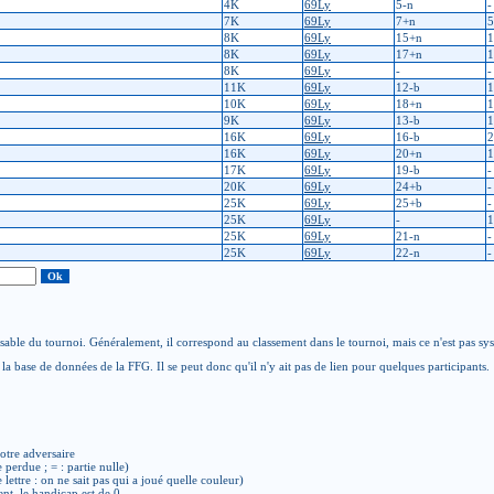
4K
69Ly
5-n
-
7K
69Ly
7+n
5
8K
69Ly
15+n
1
8K
69Ly
17+n
1
8K
69Ly
-
-
11K
69Ly
12-b
1
10K
69Ly
18+n
1
9K
69Ly
13-b
1
16K
69Ly
16-b
2
16K
69Ly
20+n
1
17K
69Ly
19-b
-
20K
69Ly
24+b
-
25K
69Ly
25+b
-
25K
69Ly
-
1
25K
69Ly
21-n
-
25K
69Ly
22-n
-
able du tournoi. Généralement, il correspond au classement dans le tournoi, mais ce n'est pas sy
la base de données de la FFG. Il se peut donc qu'il n'y ait pas de lien pour quelques participants.
otre adversaire
e perdue ; = : partie nulle)
de lettre : on ne sait pas qui a joué quelle couleur)
ent, le handicap est de 0