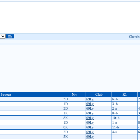
Joueur
Niv
Club
R1
3D
69Ly
6+b
2
1D
69Ly
3+b
1
3D
69Ly
2-n
4
1K
69Ly
8+b
3
8K
69Ly
10+b
1
1D
69Ly
1-n
8
8K
69Ly
11-b
-
2D
69Ly
4-n
6
5K
69Ly
-
-