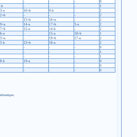
-
-
-
0
-b
-
-
-
1
3-n
16+b
9-b
-
2
2+b
-
-
-
2
15+b
16+n
-
2
9+n
14-n
17+b
3-n
2
7+b
12-n
14-b
-
2
6-n
-
15-n
18+b
1
3+n
-
19+b
17-n
2
5-b
23+b
18-n
-
2
-
-
-
0
-
-
-
1
-
-
-
1
8-b
19-n
-
-
0
-
-
-
0
-
-
-
0
stématique.