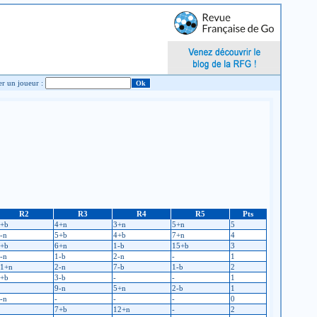
Chercher un joueur :
R2
R3
R4
R5
Pts
+b
4+n
3+n
5+n
5
-n
5+b
4+b
7+n
4
+b
6+n
1-b
15+b
3
-n
1-b
2-n
-
1
1+n
2-n
7-b
1-b
2
+b
3-b
-
-
1
9-n
5+n
2-b
1
-n
-
-
-
0
7+b
12+n
-
2