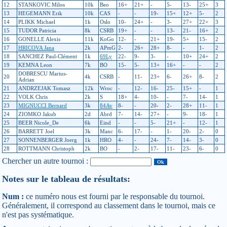
12
STANKOVIC Milos
10k
Beo
16+
21+
-
5-
13-
25+
3
13
HEGEMANN Erik
10k
CAS
-
-
19-
15+
12+
5-
2
14
PLIKK Michael
1k
Oslo
10-
24+
-
3-
27+
22+
3
15
TUDOR Patricia
8k
CSRB
19+
-
-
13-
21-
16+
2
16
GONELLE Alexis
11k
KoGo
12-
-
21+
19-
5+
15-
2
17
HRICOVA Jana
2k
APmG
2-
26+
28+
8-
-
1-
2
18
SANCHEZ Paul-Clément
1k
69Ly
22-
9-
3-
-
10+
24+
2
19
KEMNA Leon
7k
BO
15-
5-
13+
16+
-
-
2
DOBRESCU Marius-
20
4k
CSRB
-
11-
23+
6-
26+
8-
2
Adrian
21
ANDRZEJAK Tomasz
12k
Wroc
-
12-
16-
25-
15+
-
1
22
VOLK Chris
2k
S
18+
4-
10-
-
7-
14-
1
23
MIGNUCCI Bernard
3k
84Av
8-
-
20-
2-
28+
11-
1
24
ZIOMKO Jakub
2d
Abrd
7-
14-
27+
-
9-
18-
1
25
BEER Nicole_De
6k
Eind
-
-
5-
21+
-
12-
1
26
BARRETT Joel
3k
Manc
6-
17-
-
1-
20-
2-
0
27
SONNENBERGER Joerg
1k
HRO
4-
-
24-
7-
14-
3-
0
28
ROTTMANN Christoph
2k
BO
-
2-
17-
11-
23-
6-
0
Chercher un autre tournoi :
Notes sur le tableau de résultats:
Num :
ce numéro nous est fourni par le responsable du tournoi.
Généralement, il correspond au classement dans le tournoi, mais ce
n'est pas systématique.