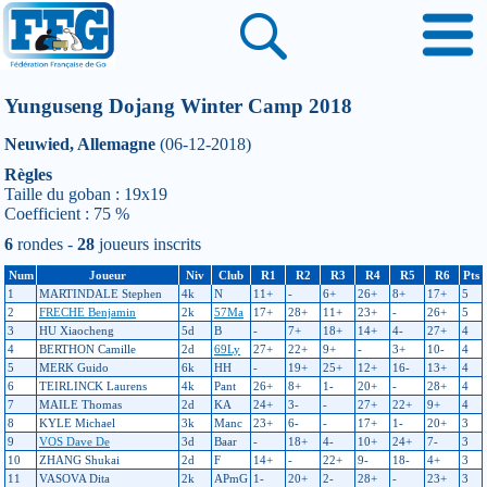
Yunguseng Dojang Winter Camp 2018
Neuwied, Allemagne
(06-12-2018)
Règles
Taille du goban : 19x19
Coefficient : 75 %
6
rondes -
28
joueurs inscrits
Num
Joueur
Niv
Club
R1
R2
R3
R4
R5
R6
Pts
1
MARTINDALE Stephen
4k
N
11+
-
6+
26+
8+
17+
5
2
FRECHE Benjamin
2k
57Ma
17+
28+
11+
23+
-
26+
5
3
HU Xiaocheng
5d
B
-
7+
18+
14+
4-
27+
4
4
BERTHON Camille
2d
69Ly
27+
22+
9+
-
3+
10-
4
5
MERK Guido
6k
HH
-
19+
25+
12+
16-
13+
4
6
TEIRLINCK Laurens
4k
Pant
26+
8+
1-
20+
-
28+
4
7
MAILE Thomas
2d
KA
24+
3-
-
27+
22+
9+
4
8
KYLE Michael
3k
Manc
23+
6-
-
17+
1-
20+
3
9
VOS Dave De
3d
Baar
-
18+
4-
10+
24+
7-
3
10
ZHANG Shukai
2d
F
14+
-
22+
9-
18-
4+
3
11
VASOVA Dita
2k
APmG
1-
20+
2-
28+
-
23+
3