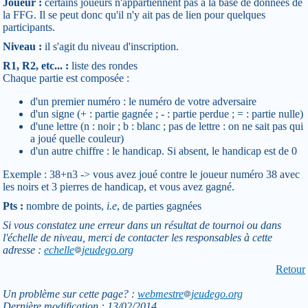
Joueur :
certains joueurs n'appartiennent pas à la base de données de
la FFG. Il se peut donc qu'il n'y ait pas de lien pour quelques
participants.
Niveau :
il s'agit du niveau d'inscription.
R1, R2, etc... :
liste des rondes
Chaque partie est composée :
d'un premier numéro : le numéro de votre adversaire
d'un signe (+ : partie gagnée ; - : partie perdue ; = : partie nulle)
d'une lettre (n : noir ; b : blanc ; pas de lettre : on ne sait pas qui
a joué quelle couleur)
d'un autre chiffre : le handicap. Si absent, le handicap est de 0
Exemple : 38+n3 -> vous avez joué contre le joueur numéro 38 avec
les noirs et 3 pierres de handicap, et vous avez gagné.
Pts :
nombre de points,
i.e
, de parties gagnées
Si vous constatez une erreur dans un résultat de tournoi ou dans
l'échelle de niveau, merci de contacter les responsables à cette
adresse :
echelle
jeudego.org
Retour
Un problème sur cette page? :
webmestre
jeudego.org
Dernière modification : 13/02/2014