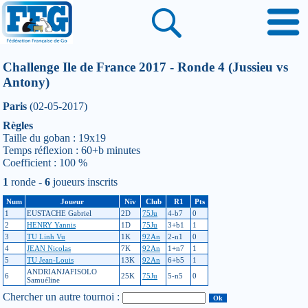
Challenge Ile de France 2017 - Ronde 4 (Jussieu vs
Antony)
Paris
(02-05-2017)
Règles
Taille du goban : 19x19
Temps réflexion : 60+b minutes
Coefficient : 100 %
1
ronde -
6
joueurs inscrits
Num
Joueur
Niv
Club
R1
Pts
1
EUSTACHE Gabriel
2D
75Ju
4-b7
0
2
HENRY Yannis
1D
75Ju
3+b1
1
3
TU Linh Vu
1K
92An
2-n1
0
4
JEAN Nicolas
7K
92An
1+n7
1
5
TU Jean-Louis
13K
92An
6+b5
1
ANDRIANJAFISOLO
6
25K
75Ju
5-n5
0
Samuéline
Chercher un autre tournoi :