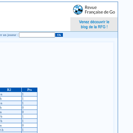
Chercher un joueur :
R2
Pts
+n
1
-b
1
+n
1
-b
0
-n
0
+b
1
+b
1
-n
0
0-b
1