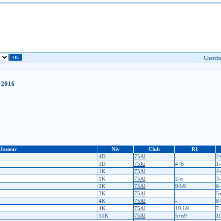
 2016
Joueur
Niv
Club
R1
4D
75Al
-
2
3D
75Ju
4+b
1
1K
75Al
-
4
1K
75Al
2-n
3
2K
75Al
9-b9
6
3K
75Al
-
5
4K
75Al
-
8
4K
75Al
10-b9
7
11K
75Al
5+n9
1