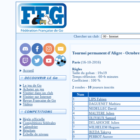
Chercher un club :
Tournoi permanent d'Aligre - Octobre
Paris
(16-10-2016)
Règles
Accueil
Taille du goban : 19x19
Temps réflexion : 60+b minutes
Coefficient : 100 %
Le jeu de Go
2
rondes -
10
joueurs inscrits
Acheter un jeu
S'initier dans un club
Num
S'initier sur Internet
1
LIPS Fabien
Revue Française de Go
2
DAGUENET Mathieu
Vidéos
3
NEDELLEC David
4
MALTERE Julien
5
OLIVAUX Samuel
Règle officielle
6
DELAHOCHE Julien
Compétitions fédérales
Calendrier
7
WILHELEM Hugues
Résultats
8
IKEDA Takuya
Échelle de niveau
9
PERROT Aurore