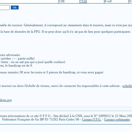
13K
75Al
8+n9
9
able du tournoi. Généralement, il correspond au classement dans le tournoi, mais ce n'est pas sy
la base de données de la FFG. Il se peut donc qu'il n'y ait pas de lien pour quelques participants.
otre adversaire
e perdue ; = : partie nulle)
de lettre : on ne sait pas qui a joué quelle couleur)
ent, le handicap est de 0
ueur numéro 38 avec les noirs et 3 pierres de handicap, et vous avez gagné.
e tournoi ou dans l'échelle de niveau, merci de contacter les responsables à cette adresse :
echelle
dego.org
outes informations de ce site © F F G - Site déclaré à la CNIL sous le N° 1009012 le 22 Mars 20
Fédération Française de Go BP 95 75262 Paris Cedex 06 -
Contact F.F.G.
-
Contact webmaster