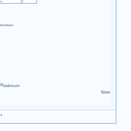
+n
2
stématique.
jeudego.org
Retour
04