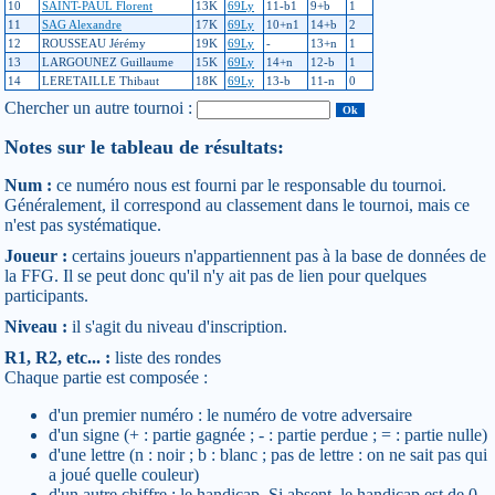
10
SAINT-PAUL Florent
13K
69Ly
11-b1
9+b
1
11
SAG Alexandre
17K
69Ly
10+n1
14+b
2
12
ROUSSEAU Jérémy
19K
69Ly
-
13+n
1
13
LARGOUNEZ Guillaume
15K
69Ly
14+n
12-b
1
14
LERETAILLE Thibaut
18K
69Ly
13-b
11-n
0
Chercher un autre tournoi :
Notes sur le tableau de résultats:
Num :
ce numéro nous est fourni par le responsable du tournoi.
Généralement, il correspond au classement dans le tournoi, mais ce
n'est pas systématique.
Joueur :
certains joueurs n'appartiennent pas à la base de données de
la FFG. Il se peut donc qu'il n'y ait pas de lien pour quelques
participants.
Niveau :
il s'agit du niveau d'inscription.
R1, R2, etc... :
liste des rondes
Chaque partie est composée :
d'un premier numéro : le numéro de votre adversaire
d'un signe (+ : partie gagnée ; - : partie perdue ; = : partie nulle)
d'une lettre (n : noir ; b : blanc ; pas de lettre : on ne sait pas qui
a joué quelle couleur)
d'un autre chiffre : le handicap. Si absent, le handicap est de 0