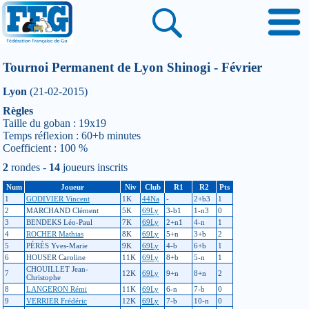
Tournoi Permanent de Lyon Shinogi - Février
Lyon
(21-02-2015)
Règles
Taille du goban : 19x19
Temps réflexion : 60+b minutes
Coefficient : 100 %
2
rondes -
14
joueurs inscrits
Num
Joueur
Niv
Club
R1
R2
Pts
1
GODIVIER Vincent
1K
44Na
-
2+b3
1
2
MARCHAND Clément
5K
69Ly
3-b1
1-n3
0
3
BENDEKS Léo-Paul
7K
69Ly
2+n1
4-n
1
4
ROCHER Mathias
8K
69Ly
5+n
3+b
2
5
PÉRÈS Yves-Marie
9K
69Ly
4-b
6+b
1
6
HOUSER Caroline
11K
69Ly
8+b
5-n
1
CHOUILLET Jean-
7
12K
69Ly
9+n
8+n
2
Christophe
8
LANGERON Rémi
11K
69Ly
6-n
7-b
0
9
VERRIER Frédéric
12K
69Ly
7-b
10-n
0