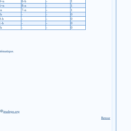
4+n
6-b
-
1
5+n
8-n
-
1
-n
7-n
-
1
-b
-
-
0
0-b
-
-
0
1-b
-
-
0
-b
-
-
0
stématique.
jeudego.org
Retour