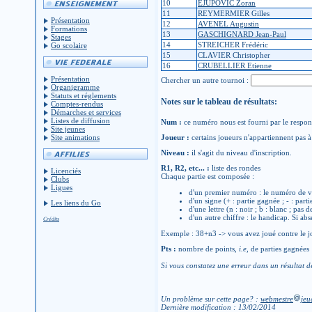
10
EJUPOVIC Zoran
11
REYMERMIER Gilles
Présentation
12
AVENEL Augustin
Formations
13
GASCHIGNARD Jean-Paul
Stages
14
STREICHER Frédéric
Go scolaire
15
CLAVIER Christopher
16
CRUBELLIER Etienne
Présentation
Chercher un autre tournoi :
Organigramme
Statuts et réglements
Notes sur le tableau de résultats:
Comptes-rendus
Démarches et services
Listes de diffusion
Num :
ce numéro nous est fourni par le respons
Site jeunes
Site animations
Joueur :
certains joueurs n'appartiennent pas à 
Niveau :
il s'agit du niveau d'inscription.
R1, R2, etc... :
liste des rondes
Licenciés
Chaque partie est composée :
Clubs
Ligues
d'un premier numéro : le numéro de v
d'un signe (+ : partie gagnée ; - : parti
Les liens du Go
d'une lettre (n : noir ; b : blanc ; pas 
d'un autre chiffre : le handicap. Si abs
Crédits
Exemple : 38+n3 -> vous avez joué contre le jo
Pts :
nombre de points,
i.e
, de parties gagnées
Si vous constatez une erreur dans un résultat d
Un problème sur cette page? :
webmestre
jeu
Dernière modification : 13/02/2014