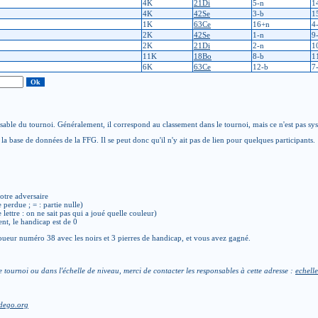
4K
21Di
5-n
1
4K
42Se
3-b
1
1K
63Ce
16+n
4
2K
42Se
1-n
9
2K
21Di
2-n
1
11K
18Bo
8-b
1
6K
63Ce
12-b
7
able du tournoi. Généralement, il correspond au classement dans le tournoi, mais ce n'est pas sy
la base de données de la FFG. Il se peut donc qu'il n'y ait pas de lien pour quelques participants.
otre adversaire
e perdue ; = : partie nulle)
de lettre : on ne sait pas qui a joué quelle couleur)
ent, le handicap est de 0
ueur numéro 38 avec les noirs et 3 pierres de handicap, et vous avez gagné.
e tournoi ou dans l'échelle de niveau, merci de contacter les responsables à cette adresse :
echelle
dego.org