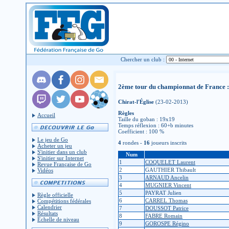
Chercher un club :
2ème tour du championnat de France :
Chirat-l'Église
(23-02-2013)
Règles
Accueil
Taille du goban : 19x19
Temps réflexion : 60+b minutes
Coefficient : 100 %
Le jeu de Go
4
rondes -
16
joueurs inscrits
Acheter un jeu
S'initier dans un club
Num
S'initier sur Internet
1
COQUELET Laurent
Revue Française de Go
2
GAUTHIER Thibault
Vidéos
3
ARNAUD Ancelin
4
MUGNIER Vincent
5
PAYRAT Julien
Règle officielle
6
CARREL Thomas
Compétitions fédérales
Calendrier
7
DOUSSOT Patrice
Résultats
8
FABRE Romain
Échelle de niveau
9
GOROSPE Régino