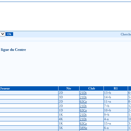
 ligue du Centre
Joueur
Niv
Club
R1
2D
21Di
13+b
6
3D
21Di
14+b
5
2D
63Ce
11+n
8
2D
21Di
7+b
1
1D
63Ce
10+b
2
1K
21Di
9+b
1
4K
21Di
4-n
1
1K
63Ce
15+n
3
5K
58Ne
6-n
1