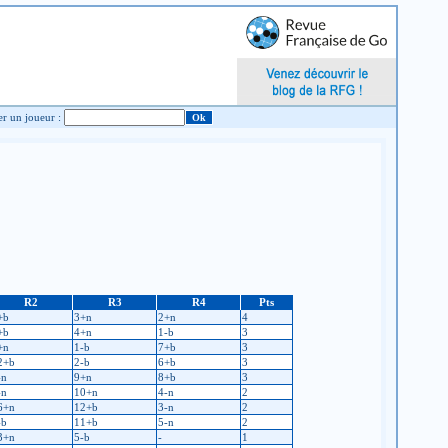
Chercher un joueur :
R2
R3
R4
Pts
+b
3+n
2+n
4
+b
4+n
1-b
3
+n
1-b
7+b
3
2+b
2-b
6+b
3
-n
9+n
8+b
3
-n
10+n
4-n
2
6+n
12+b
3-n
2
-b
11+b
5-n
2
3+n
5-b
-
1