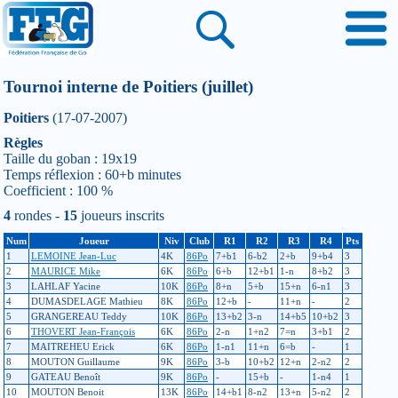
Tournoi interne de Poitiers (juillet)
Poitiers
(17-07-2007)
Règles
Taille du goban : 19x19
Temps réflexion : 60+b minutes
Coefficient : 100 %
4
rondes -
15
joueurs inscrits
Num
Joueur
Niv
Club
R1
R2
R3
R4
Pts
1
LEMOINE Jean-Luc
4K
86Po
7+b1
6-b2
2+b
9+b4
3
2
MAURICE Mike
6K
86Po
6+b
12+b1
1-n
8+b2
3
3
LAHLAF Yacine
10K
86Po
8+n
5+b
15+n
6-n1
3
4
DUMASDELAGE Mathieu
8K
86Po
12+b
-
11+n
-
2
5
GRANGEREAU Teddy
10K
86Po
13+b2
3-n
14+b5
10+b2
3
6
THOVERT Jean-François
6K
86Po
2-n
1+n2
7=n
3+b1
2
7
MAITREHEU Erick
6K
86Po
1-n1
11+n
6=b
-
1
8
MOUTON Guillaume
9K
86Po
3-b
10+b2
12+n
2-n2
2
9
GATEAU Benoît
9K
86Po
-
15+b
-
1-n4
1
10
MOUTON Benoit
13K
86Po
14+b1
8-n2
13+n
5-n2
2