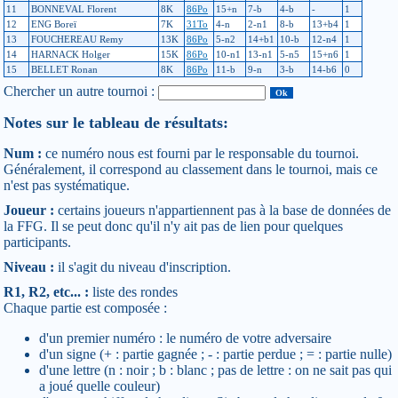
11
BONNEVAL Florent
8K
86Po
15+n
7-b
4-b
-
1
12
ENG Boreï
7K
31To
4-n
2-n1
8-b
13+b4
1
13
FOUCHEREAU Remy
13K
86Po
5-n2
14+b1
10-b
12-n4
1
14
HARNACK Holger
15K
86Po
10-n1
13-n1
5-n5
15+n6
1
15
BELLET Ronan
8K
86Po
11-b
9-n
3-b
14-b6
0
Chercher un autre tournoi :
Notes sur le tableau de résultats:
Num :
ce numéro nous est fourni par le responsable du tournoi.
Généralement, il correspond au classement dans le tournoi, mais ce
n'est pas systématique.
Joueur :
certains joueurs n'appartiennent pas à la base de données de
la FFG. Il se peut donc qu'il n'y ait pas de lien pour quelques
participants.
Niveau :
il s'agit du niveau d'inscription.
R1, R2, etc... :
liste des rondes
Chaque partie est composée :
d'un premier numéro : le numéro de votre adversaire
d'un signe (+ : partie gagnée ; - : partie perdue ; = : partie nulle)
d'une lettre (n : noir ; b : blanc ; pas de lettre : on ne sait pas qui
a joué quelle couleur)