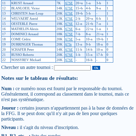
11
KRUST Arnaud
7K
67SE
20+n
1-n
3-b
1
12
BLANLOEIL Victor
14K
67SE
15+b
4-b
9-n
1
13
CHRISTEN Jean-Loup
20K
67SE
19+b
5-b
-
1
14
WELVAERT Astrid
12K
67SE
2-b
20+n
6-b
1
15
OESTERLE Pierre
19K
67SE
12-n
21+b
7-n
1
16
MATHELIN Alexis
20K
67SE
6-n
22+n
1-n
1
17
DOMINICI Arnaud
18K
67SE
7-b
8-n
21+n
1
18
COME Cédric
20K
67SE
5-n
10-n
19+b
1
19
DURRINGER Thomas
20K
67St
13-n
9-b
18-n
0
20
SCHAFER Peter
14K
67SE
11-b
14-b
10-n
0
21
RUSSO Roberto
20K
67SE
1-b
15-n
17-b
0
22
NOSSYREV Mickaël
20K
67SE
-
16-b
-
0
Chercher un autre tournoi :
Notes sur le tableau de résultats:
Num :
ce numéro nous est fourni par le responsable du tournoi.
Généralement, il correspond au classement dans le tournoi, mais ce
n'est pas systématique.
Joueur :
certains joueurs n'appartiennent pas à la base de données de
la FFG. Il se peut donc qu'il n'y ait pas de lien pour quelques
participants.
Niveau :
il s'agit du niveau d'inscription.
R1, R2, etc... :
liste des rondes