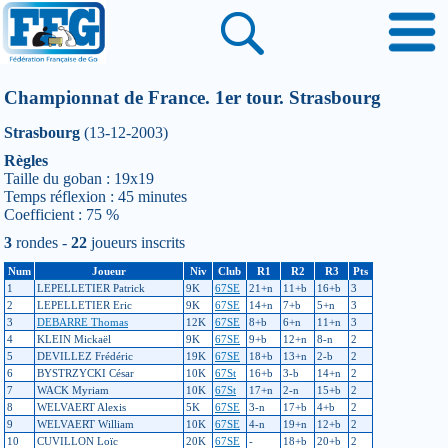
Championnat de France. 1er tour. Strasbourg
Strasbourg
(13-12-2003)
Règles
Taille du goban : 19x19
Temps réflexion : 45 minutes
Coefficient : 75 %
3
rondes -
22
joueurs inscrits
Num
Joueur
Niv
Club
R1
R2
R3
Pts
1
LEPELLETIER Patrick
9K
67SE
21+n
11+b
16+b
3
2
LEPELLETIER Eric
9K
67SE
14+n
7+b
5+n
3
3
DEBARRE Thomas
12K
67SE
8+b
6+n
11+n
3
4
KLEIN Mickaël
9K
67SE
9+b
12+n
8-n
2
5
DEVILLEZ Frédéric
19K
67SE
18+b
13+n
2-b
2
6
BYSTRZYCKI César
10K
67St
16+b
3-b
14+n
2
7
WACK Myriam
10K
67St
17+n
2-n
15+b
2
8
WELVAERT Alexis
5K
67SE
3-n
17+b
4+b
2
9
WELVAERT William
10K
67SE
4-n
19+n
12+b
2
10
CUVILLON Loïc
20K
67SE
-
18+b
20+b
2