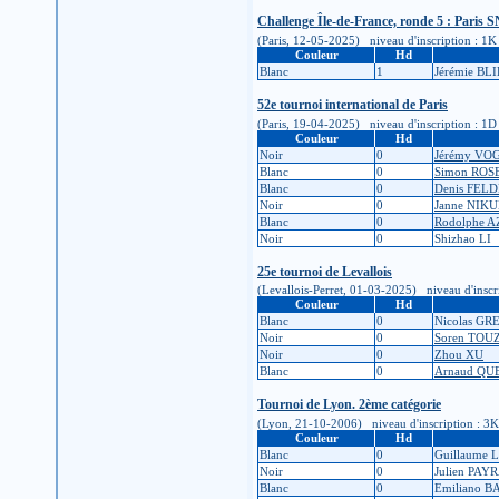
Challenge Île-de-France, ronde 5 : Paris 
(Paris, 12-05-2025) niveau d'inscription : 1K (é
Couleur
Hd
Blanc
1
Jérémie B
52e tournoi international de Paris
(Paris, 19-04-2025) niveau d'inscription : 1D (é
Couleur
Hd
Noir
0
Jérémy VO
Blanc
0
Simon RO
Blanc
0
Denis FE
Noir
0
Janne NIK
Blanc
0
Rodolphe 
Noir
0
Shizhao LI
25e tournoi de Levallois
(Levallois-Perret, 01-03-2025) niveau d'inscript
Couleur
Hd
Blanc
0
Nicolas GR
Noir
0
Soren TOU
Noir
0
Zhou XU
Blanc
0
Arnaud QU
Tournoi de Lyon. 2ème catégorie
(Lyon, 21-10-2006) niveau d'inscription : 3K (é
Couleur
Hd
Blanc
0
Guillaume
Noir
0
Julien PAY
Blanc
0
Emiliano B