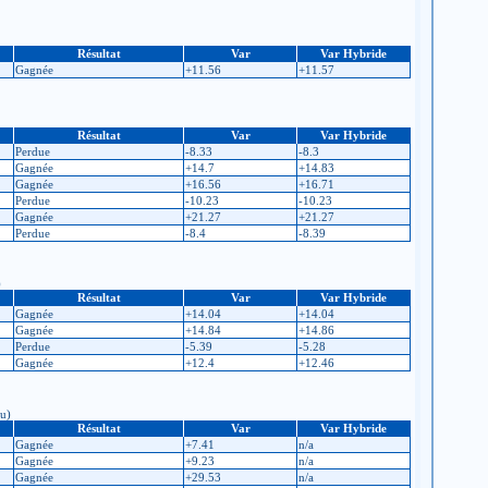
Résultat
Var
Var Hybride
Gagnée
+11.56
+11.57
Résultat
Var
Var Hybride
Perdue
-8.33
-8.3
Gagnée
+14.7
+14.83
Gagnée
+16.56
+16.71
Perdue
-10.23
-10.23
Gagnée
+21.27
+21.27
Perdue
-8.4
-8.39
)
Résultat
Var
Var Hybride
Gagnée
+14.04
+14.04
Gagnée
+14.84
+14.86
Perdue
-5.39
-5.28
Gagnée
+12.4
+12.46
nu)
Résultat
Var
Var Hybride
Gagnée
+7.41
n/a
Gagnée
+9.23
n/a
Gagnée
+29.53
n/a