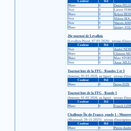
Couleur
Hd
Blanc
0
Denis FE
Noir
0
Larion SY
Blanc
0
Robert RE
Noir
0
Milena BO
Noir
0
Warren AIM
Blanc
0
Jérémy VO
26e tournoi de Levallois
(Levallois-Perret, 07-03-2026) niveau d'inscript
Couleur
Hd
Noir
0
André NE
Blanc
0
Clément M
Blanc
0
Marc STOE
Noir
0
Amar MEZI
Tournoi lent de la FFG - Rondes 2 et 3
(Internet, 05-03-2026, en ligne) niveau d'inscri
Couleur
Hd
Blanc
0
Serge EON
Tournoi lent de la FFG - Ronde 1
(Internet, 01-02-2026, en ligne) niveau d'inscri
Couleur
Hd
Blanc
0
Franck LE
Challenge Île-de-France, ronde 1 : Montre
(Montreuil, 20-11-2025) niveau d'inscription : 1
Couleur
Hd
Blanc
4
Pierre-And