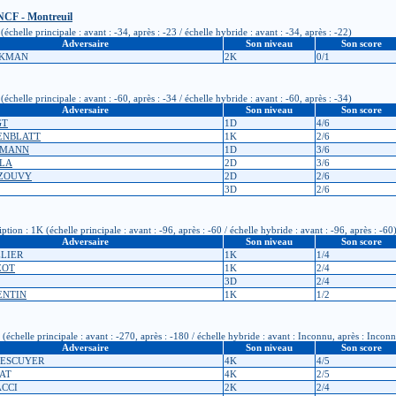
SNCF - Montreuil
chelle principale : avant : -34, après : -23 / échelle hybride : avant : -34, après : -22)
Adversaire
Son niveau
Son score
LIKMAN
2K
0/1
chelle principale : avant : -60, après : -34 / échelle hybride : avant : -60, après : -34)
Adversaire
Son niveau
Son score
GT
1D
4/6
SENBLATT
1K
2/6
LDMANN
1D
3/6
ULA
2D
3/6
AZOUVY
2D
2/6
3D
2/6
ion : 1K (échelle principale : avant : -96, après : -60 / échelle hybride : avant : -96, après : -60
Adversaire
Son niveau
Son score
ELIER
1K
1/4
ZOT
1K
2/4
3D
2/4
ENTIN
1K
1/2
chelle principale : avant : -270, après : -180 / échelle hybride : avant : Inconnu, après : Incon
Adversaire
Son niveau
Son score
 LESCUYER
4K
4/5
RAT
4K
2/5
ACCI
2K
2/4