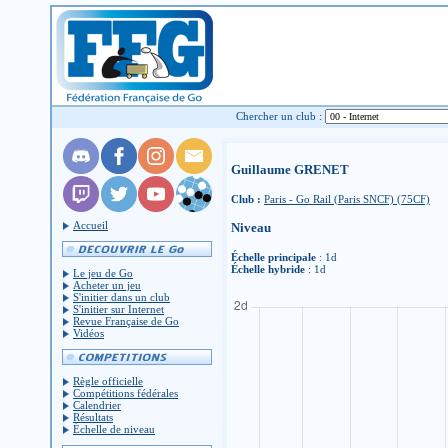
Chercher un club :
Guillaume GRENET
Club :
Paris - Go Rail (Paris SNCF) (75CF)
Accueil
Niveau
Échelle principale
: 1d
Échelle hybride
: 1d
Le jeu de Go
Acheter un jeu
S'initier dans un club
S'initier sur Internet
Revue Française de Go
Vidéos
Règle officielle
Compétitions fédérales
Calendrier
Résultats
Échelle de niveau