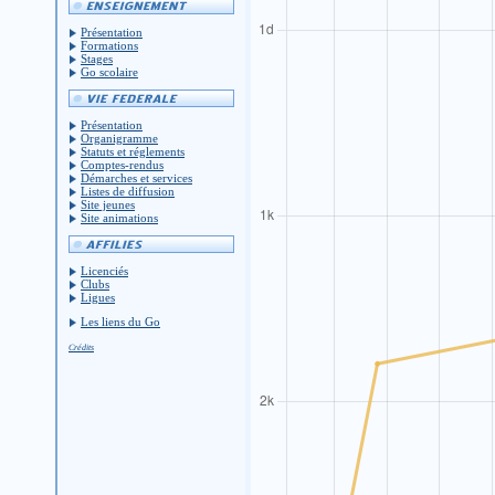
Présentation
Formations
Stages
Go scolaire
Présentation
Organigramme
Statuts et réglements
Comptes-rendus
Démarches et services
Listes de diffusion
Site jeunes
Site animations
Licenciés
Clubs
Ligues
Les liens du Go
Crédits