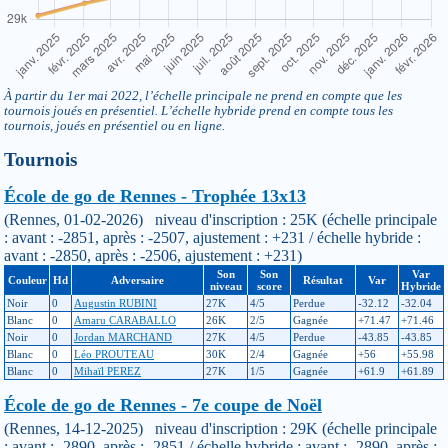
À partir du 1er mai 2022, l’échelle principale ne prend en compte que les
tournois joués en présentiel. L’échelle hybride prend en compte tous les
tournois, joués en présentiel ou en ligne.
Tournois
École de go de Rennes - Trophée 13x13
(Rennes, 01-02-2026) niveau d'inscription : 25K (échelle principale
: avant : -2851, après : -2507, ajustement : +231 / échelle hybride :
avant : -2850, après : -2506, ajustement : +231)
Son
Son
Var
Couleur
Hd
Adversaire
Résultat
Var
niveau
score
Hybride
Noir
0
Augustin RUBINI
27K
4/5
Perdue
-32.12
-32.04
Blanc
0
Amaru CARABALLO
26K
2/5
Gagnée
+71.47
+71.46
Noir
0
Jordan MARCHAND
27K
4/5
Perdue
-43.85
-43.85
Blanc
0
Léo PROUTEAU
30K
2/4
Gagnée
+56
+55.98
Blanc
0
Mihaïl PEREZ
27K
1/5
Gagnée
+61.9
+61.89
École de go de Rennes - 7e coupe de Noël
(Rennes, 14-12-2025) niveau d'inscription : 29K (échelle principale
: avant : -2890, après : -2851 / échelle hybride : avant : -2890, après :