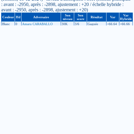
: avant : -2950, après : -2898, ajustement : +20 / échelle hybride :
avant : -2950, après : -2898, ajustement : +20)
Son
Son
Var
Couleur
Hd
Adversaire
Résultat
Var
niveau
score
Hybride
Blanc
0
Amaru CARABALLO
30K
3/6
Gagnée
+66.64
+66.66
Noir
0
Augustin RUBINI
28K
3/7
Perdue
-43.71
-43.7
Blanc
0
Suzanne GUILLE
29K
2/7
Perdue
-42.93
-42.96
Noir
0
Léon VENON
30K
1/6
Gagnée
+66.7
+66.7
Blanc
0
Marius HAESSIG
30K
4/7
Gagnée
+68.62
+68.62
Noir
0
Timothé CORBEL
25K
3/7
Perdue
-33.15
-32.78
Noir
0
Ndiogou DIENG
29K
3/7
Perdue
-50.3
-50.1
Il y a quelque chose que vous ne comprenez pas dans le calcul des
points à l’échelle de niveau? Allez donc jeter un coup d’oeil
ici
!
Si vous constatez une erreur dans un résultat de tournoi ou dans
l’échelle de niveau, merci de contacter les responsables à cette
adresse :
echelle
jeudego.org
Pour modifier vos informations personnelles, contactez le
responsable licences de votre club :
licence-XXX
jeudego.org
(remplacer XXX par le code du club)
Retour
Toutes informations de ce site © F F G - Site déclaré à la CNIL
sous le N° 1009012 le 22 Mars 2004
Fédération Française de Go BP 95 75262 Paris Cedex 06 -
Contact