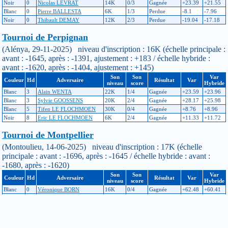
Noir
0
Nicolas LEVRAT
14K
0/3
Gagnée
+23.39
+21.55
Blanc
0
Pierre BALLESTA
6K
1/3
Perdue
-8.1
-7.96
Noir
0
Thibault DEMAY
12K
2/3
Perdue
-19.04
-17.18
Tournoi de Perpignan
(Alénya, 29-11-2025) niveau d'inscription : 16K (échelle principale :
avant : -1645, après : -1391, ajustement : +183 / échelle hybride :
avant : -1620, après : -1404, ajustement : +145)
Son
Son
Var
Couleur
Hd
Adversaire
Résultat
Var
niveau
score
Hybride
Blanc
3
Alain WENTA
22K
1/4
Gagnée
+23.59
+23.96
Blanc
3
Sylvie GOOSSENS
20K
2/4
Gagnée
+28.17
+25.98
Blanc
5
Tifen LE FLOCHMOEN
30K
0/4
Gagnée
+8.76
+8.96
Noir
8
Eric LE FLOCHMOEN
6K
2/4
Gagnée
+11.33
+11.72
Tournoi de Montpellier
(Montoulieu, 14-06-2025) niveau d'inscription : 17K (échelle
principale : avant : -1696, après : -1645 / échelle hybride : avant :
-1680, après : -1620)
Son
Son
Var
Couleur
Hd
Adversaire
Résultat
Var
niveau
score
Hybride
Blanc
0
Véronique BORN
16K
0/4
Gagnée
+62.48
+60.41
Noir
1
Thibault DEMAY
13K
3/4
Perdue
-21.48
-21.26
Noir
2
Françoise GRAMMONT
12K
2/4
Gagnée
+57.87
+57.27
Noir
0
Ambre FAVRE
21K
2/2
Perdue
-48.05
-36.07