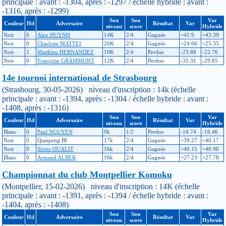
principale : avant : -1304, après : -1297 / échelle hybride : avant :
-1316, après : -1299)
Son
Son
Var
Couleur
Hd
Adversaire
Résultat
Var
niveau
score
Hybride
Noir
0
Alex HUYNH
14K
2/4
Gagnée
+41.9
+43.39
Noir
0
Charlotte MATTEI
20K
2/4
Gagnée
+24.66
+25.35
Noir
2
Matthieu HERNANDEZ
10K
2/4
Perdue
-23.88
-22.76
Noir
0
Françoise GRAMMONT
12K
2/4
Perdue
-35.31
-29.85
14e tournoi international de Strasbourg
(Strasbourg, 30-05-2026) niveau d'inscription : 14k (échelle
principale : avant : -1394, après : -1304 / échelle hybride : avant :
-1408, après : -1316)
Son
Son
Var
Couleur
Hd
Adversaire
Résultat
Var
niveau
score
Hybride
Blanc
0
Paul NGUYEN
9k
1/2
Perdue
-16.74
-16.46
Noir
0
Qianpeng BI
17k
2/4
Gagnée
+39.27
+40.17
Noir
0
Sirine OUALIT
16k
2/4
Gagnée
+40.15
+40.96
Blanc
0
Armand ALBER
16k
2/4
Gagnée
+27.23
+27.78
Championnat du club Montpellier Komoku
(Montpellier, 15-02-2026) niveau d'inscription : 14K (échelle
principale : avant : -1391, après : -1394 / échelle hybride : avant :
-1404, après : -1408)
Son
Son
Var
Couleur
Hd
Adversaire
Résultat
Var
niveau
score
Hybride