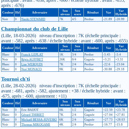
principale : avant : -638, après : -660 / échelle hybride : avant : -655,
après : -676)
Son
Son
Var
Couleur
Hd
Adversaire
Résultat
Var
niveau
score
Hybride
Noir
0
Naoki STEWARD
7K
4/5
Perdue
-21.89
-20.99
Championnat du club de Lille
(Lille, 18-03-2026) niveau d'inscription : 7K (échelle principale :
avant : -582, après : -638 / échelle hybride : avant : -600, après : -655)
Son
Son
Var
Couleur
Hd
Adversaire
Résultat
Var
niveau
score
Hybride
Blanc
0
Franck LEPLAT
1K
3/4
Perdue
-5.45
-5.4
Noir
0
Régis AUFFRET
26K
0/4
Gagnée
+3.21
+3.31
Blanc
0
Lise WERQUIN
7K
2/4
Perdue
-22.6
-23.04
Blanc
0
Noé MONACO
9K
2/4
Perdue
-30.88
-29.18
Tournoi ch'ti
(Lille, 28-02-2026) niveau d'inscription : 7K (échelle principale :
avant : -681, après : -582, ajustement : +38 / échelle hybride : avant :
-675, après : -600, ajustement : +11)
Son
Son
Var
Couleur
Hd
Adversaire
Résultat
Var
niveau
score
Hybride
Noir
0
Eric BAIJOT
8K
1/2
Gagnée
+22.59
+23.78
Blanc
0
Gérard THIRIET
7K
2/4
Gagnée
+27.04
+27.81
Blanc
0
Mickaël BESSA-JOVESKI
6K
2/4
Gagnée
+27.73
+28.03
Noir
0
Thomas MIKOGAMI
4K
2/4
Perdue
-16.77
-15.8