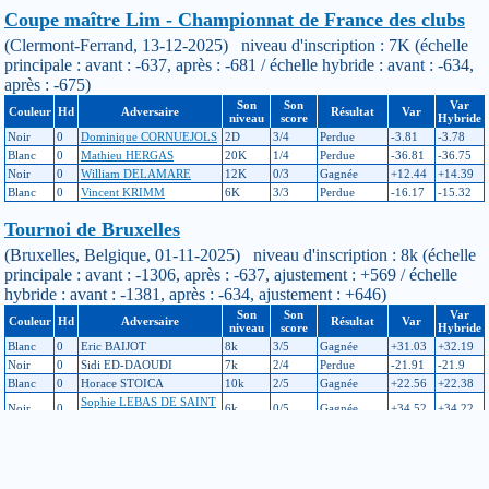
Coupe maître Lim - Championnat de France des clubs
(Clermont-Ferrand, 13-12-2025) niveau d'inscription : 7K (échelle
principale : avant : -637, après : -681 / échelle hybride : avant : -634,
après : -675)
Son
Son
Var
Couleur
Hd
Adversaire
Résultat
Var
niveau
score
Hybride
Noir
0
Dominique CORNUEJOLS
2D
3/4
Perdue
-3.81
-3.78
Blanc
0
Mathieu HERGAS
20K
1/4
Perdue
-36.81
-36.75
Noir
0
William DELAMARE
12K
0/3
Gagnée
+12.44
+14.39
Blanc
0
Vincent KRIMM
6K
3/3
Perdue
-16.17
-15.32
Tournoi de Bruxelles
(Bruxelles, Belgique, 01-11-2025) niveau d'inscription : 8k (échelle
principale : avant : -1306, après : -637, ajustement : +569 / échelle
hybride : avant : -1381, après : -634, ajustement : +646)
Son
Son
Var
Couleur
Hd
Adversaire
Résultat
Var
niveau
score
Hybride
Blanc
0
Eric BAIJOT
8k
3/5
Gagnée
+31.03
+32.19
Noir
0
Sidi ED-DAOUDI
7k
2/4
Perdue
-21.91
-21.9
Blanc
0
Horace STOICA
10k
2/5
Gagnée
+22.56
+22.38
Sophie LEBAS DE SAINT
Noir
0
6k
0/5
Gagnée
+34.52
+34.22
MARTIN
Noir
0
Frank SEGERS
5k
0/4
Gagnée
+34.01
+33.83
Tournoi ch'ti