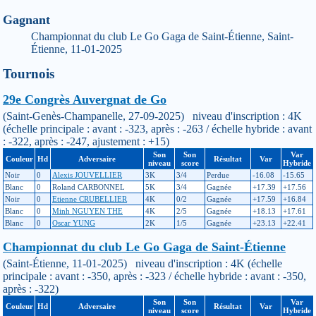
Gagnant
Championnat du club Le Go Gaga de Saint-Étienne, Saint-
Étienne, 11-01-2025
Tournois
29e Congrès Auvergnat de Go
(Saint-Genès-Champanelle, 27-09-2025) niveau d'inscription : 4K
(échelle principale : avant : -323, après : -263 / échelle hybride : avant
: -322, après : -247, ajustement : +15)
Son
Son
Var
Couleur
Hd
Adversaire
Résultat
Var
niveau
score
Hybride
Noir
0
Alexis JOUVELLIER
3K
3/4
Perdue
-16.08
-15.65
Blanc
0
Roland CARBONNEL
5K
3/4
Gagnée
+17.39
+17.56
Noir
0
Etienne CRUBELLIER
4K
0/2
Gagnée
+17.59
+16.84
Blanc
0
Minh NGUYEN THE
4K
2/5
Gagnée
+18.13
+17.61
Blanc
0
Oscar YUNG
2K
1/5
Gagnée
+23.13
+22.41
Championnat du club Le Go Gaga de Saint-Étienne
(Saint-Étienne, 11-01-2025) niveau d'inscription : 4K (échelle
principale : avant : -350, après : -323 / échelle hybride : avant : -350,
après : -322)
Son
Son
Var
Couleur
Hd
Adversaire
Résultat
Var
niveau
score
Hybride