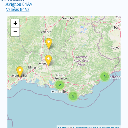
Avignon 84Av
Valréas 84Va
+
−
3
2
2
Leaflet
| ©
Contributeurs de OpenStreetMap