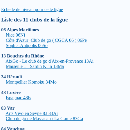
Echelle de niveau pour cette ligue
Liste des 11 clubs de la ligue
06 Alpes Maritimes
Nice 06Ni
Côte d'Azur -Club de go ( CGCA 06 ) 06Pe
Sophia-Antipolis 06So
13 Bouches du Rhône
AixGo - Le club de go d'Aix-en-Provence 13Ai
Marseille 1 - Sardin Ki'in 13Ma
34 Hérault
Montpellier Komoku 34Mo
48 Lozère
Ispagnac 48Is
83 Var
Arts Vivo en Seyne 83 83Ar
Club de go de Massacan / La Garde 83Ga
84 Vaucluse