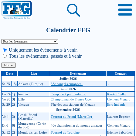
Calendrier FFG
Uniquement les événements à venir.
Tous les événements, passés et à venir.
Date
Lieu
Evénement
Contact
Juillet 2026
Sa 25
15j
Ankara (Turquie)
68e congrès européen
-
Août 2026
Lu 24
1j
Rennes
Camp d'été pour enfants
Kevin Cuello
Ve 28
3j
Lille
Championnat de France Open
Clément Menard
Sa 29
2j
Vierzon
Fête des associations de Vierzon
Eric Imbault
Septembre 2026
Iles du Frioul
Ve 4
3j
Tournoi du Frioul (Marseille)
Laurent Regnier
(Marseille)
Mungyeong (Corée
Di 6
8j
46e championnat du monde amateur
Clement Menard
du Sud)
Sa 12
2j
Montlouis-sur-Loire
Tournoi de Touraine
Etienne Sabarthes