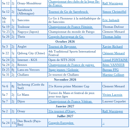
Championnat des clubs de la ligue Île-
Sa 12
2j
Orsay-Mondétour
Ralf Wurzinger
de-France
Sarrebruck
Sa 12
2j
Tournoi de Go de Sarrebruck
Simon Christoffel
(Allemagne)
Me
Le Go à l'honneur à la médiathèque de
1j
Sancoins
Eric Imbault
16
de Sancoins
Sa 19
2j
Toulouse
Championnat de France Féminin
Thomas Dufour
Ve 25
3j
Nagoya (Japon)
Championnat du monde de Pairgo
Clement Menard
Sa 26
2j
Theix
Congrès Auvergnat de Go
Thomas Jailin
Octobre 2026
Sa 3
2j
Anglet
Tournoi de Bayonne
Xavier Richard
4th Traditional Sports International
Je 22
5j
Qidong City (Chine)
Clément Menard
Festival
Sa 24
2j
Internet - KGS
Open de SITS 2026
Lionel FONTAINE
Sa 24
2j
Rennes
Championnat de France de pairgo
Rémi VANNIER
Di 25
8j
Lans-en-Vercors
Stage jeunes / Golonie
Bureau FFG
Sa 31
2j
Challans
2e tournoi de Challans
Martine Collinet
Novembre 2026
Incheong (Corée du
Ve 6
8j
21e Korea prime Minister Cup
Clement Menard
Sud)
Turnoi du Mans et festival de jeux
Sa 7
2j
Le Mans
Vivien Lacroix
pour tous âges
Sa 7
2j
Dijon
Championnat de France Vétéran
Laurent Coquelet
Janvier 2027
Sa 2
2j
Orsay
31e tournoi d'Orsay
Ralf Wurzinger
Juillet 2027
Den Bosch (Pays-
Sa 24
15j
Congrès Européen
-
Bas)