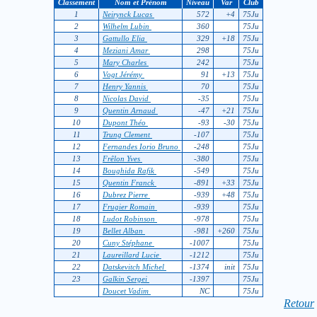
Classement
Nom et Prénom
Niveau
Var
Club
1
Neirynck Lucas
572
+4
75Ju
2
Wilhelm Lubin
360
75Ju
3
Gattullo Elia
329
+18
75Ju
4
Meziani Amar
298
75Ju
5
Mary Charles
242
75Ju
6
Vogt Jérémy
91
+13
75Ju
7
Henry Yannis
70
75Ju
8
Nicolas David
-35
75Ju
9
Quentin Arnaud
-47
+21
75Ju
10
Dupont Théo
-93
-30
75Ju
11
Trung Clement
-107
75Ju
12
Fernandes Iorio Bruno
-248
75Ju
13
Frêlon Yves
-380
75Ju
14
Boughida Rafik
-549
75Ju
15
Quentin Franck
-891
+33
75Ju
16
Dubrez Pierre
-939
+48
75Ju
17
Frugier Romain
-939
75Ju
18
Ludot Robinson
-978
75Ju
19
Bellet Alban
-981
+260
75Ju
20
Cuny Stéphane
-1007
75Ju
21
Laureillard Lucie
-1212
75Ju
22
Datskevitch Michel
-1374
init
75Ju
23
Galkin Sergei
-1397
75Ju
Doucet Vadim
NC
75Ju
Retour