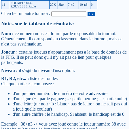
ROUMÉGOUX-
11
27K
Shin
7-n9
10-n6
0
ROUVELLE Pablo
Chercher un autre tournoi :
Notes sur le tableau de résultats:
Num :
ce numéro nous est fourni par le responsable du tournoi.
Généralement, il correspond au classement dans le tournoi, mais ce
n'est pas systématique.
Joueur :
certains joueurs n'appartiennent pas à la base de données de
la FFG. Il se peut donc qu'il n'y ait pas de lien pour quelques
participants.
Niveau :
il s'agit du niveau d'inscription.
R1, R2, etc... :
liste des rondes
Chaque partie est composée :
d'un premier numéro : le numéro de votre adversaire
d'un signe (+ : partie gagnée ; - : partie perdue ; = : partie nulle)
d'une lettre (n : noir ; b : blanc ; pas de lettre : on ne sait pas qui
a joué quelle couleur)
d'un autre chiffre : le handicap. Si absent, le handicap est de 0
Exemple : 38+n3 -> vous avez joué contre le joueur numéro 38 avec