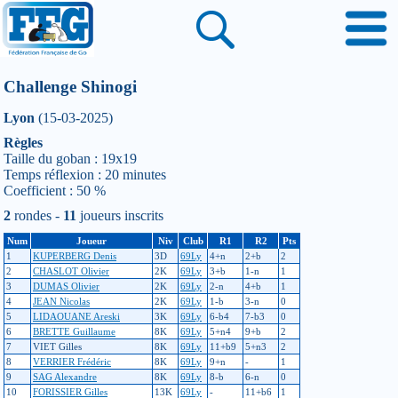
Challenge Shinogi
Lyon
(15-03-2025)
Règles
Taille du goban : 19x19
Temps réflexion : 20 minutes
Coefficient : 50 %
2
rondes -
11
joueurs inscrits
Num
Joueur
Niv
Club
R1
R2
Pts
1
KUPERBERG Denis
3D
69Ly
4+n
2+b
2
2
CHASLOT Olivier
2K
69Ly
3+b
1-n
1
3
DUMAS Olivier
2K
69Ly
2-n
4+b
1
4
JEAN Nicolas
2K
69Ly
1-b
3-n
0
5
LIDAOUANE Areski
3K
69Ly
6-b4
7-b3
0
6
BRETTE Guillaume
8K
69Ly
5+n4
9+b
2
7
VIET Gilles
8K
69Ly
11+b9
5+n3
2
8
VERRIER Frédéric
8K
69Ly
9+n
-
1
9
SAG Alexandre
8K
69Ly
8-b
6-n
0
10
FORISSIER Gilles
13K
69Ly
-
11+b6
1