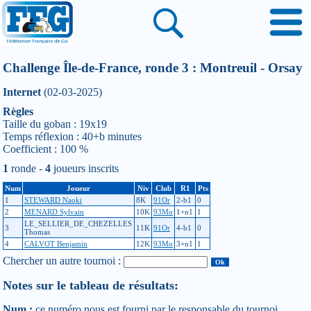
Challenge Île-de-France, ronde 3 : Montreuil - Orsay
Internet
(02-03-2025)
Règles
Taille du goban : 19x19
Temps réflexion : 40+b minutes
Coefficient : 100 %
1
ronde -
4
joueurs inscrits
Num
Joueur
Niv
Club
R1
Pts
1
STEWARD Naoki
8K
91Or
2-b1
0
2
MENARD Sylvain
10K
93Mo
1+n1
1
LE_SELLIER_DE_CHEZELLES
3
11K
91Or
4-b1
0
Thomas
4
CALVOT Benjamin
12K
93Mo
3+n1
1
Chercher un autre tournoi :
Notes sur le tableau de résultats:
Num :
ce numéro nous est fourni par le responsable du tournoi.