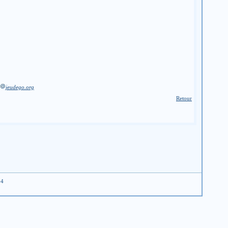
jeudego.org
Retour
04