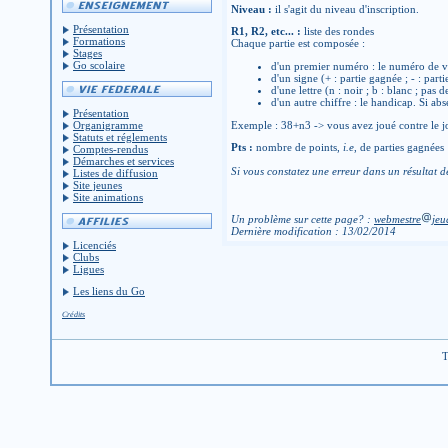
Niveau :
il s'agit du niveau d'inscription.
Présentation
R1, R2, etc... :
liste des rondes
Formations
Chaque partie est composée :
Stages
Go scolaire
d'un premier numéro : le numéro de v
d'un signe (+ : partie gagnée ; - : parti
d'une lettre (n : noir ; b : blanc ; pas 
d'un autre chiffre : le handicap. Si abs
Présentation
Organigramme
Exemple : 38+n3 -> vous avez joué contre le jo
Statuts et réglements
Pts :
nombre de points,
i.e
, de parties gagnées
Comptes-rendus
Démarches et services
Si vous constatez une erreur dans un résultat d
Listes de diffusion
Site jeunes
Site animations
Un problème sur cette page? :
webmestre
jeu
Dernière modification : 13/02/2014
Licenciés
Clubs
Ligues
Les liens du Go
Crédits
T