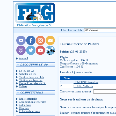
Chercher un club :
Tournoi interne de Poitiers
Poitiers
(28-01-2025)
Règles
Accueil
Taille du goban : 19x19
Temps réflexion : 60+b minutes
Coefficient : 100 %
Le jeu de Go
1
ronde -
2
joueurs inscrits
Acheter un jeu
S'initier dans un club
Num
S'initier sur Internet
1
LEMOINE Jean-Luc
Revue Française de Go
2
GOUZIN Alexis
Vidéos
Chercher un autre tournoi :
Règle officielle
Notes sur le tableau de résultats:
Compétitions fédérales
Calendrier
Num :
ce numéro nous est fourni par le respons
Résultats
Échelle de niveau
Joueur :
certains joueurs n'appartiennent pas à 