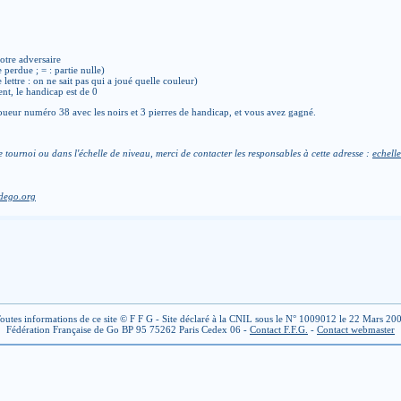
otre adversaire
e perdue ; = : partie nulle)
de lettre : on ne sait pas qui a joué quelle couleur)
ent, le handicap est de 0
ueur numéro 38 avec les noirs et 3 pierres de handicap, et vous avez gagné.
e tournoi ou dans l'échelle de niveau, merci de contacter les responsables à cette adresse :
echelle
dego.org
outes informations de ce site © F F G - Site déclaré à la CNIL sous le N° 1009012 le 22 Mars 20
Fédération Française de Go BP 95 75262 Paris Cedex 06 -
Contact F.F.G.
-
Contact webmaster