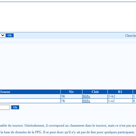
Joueur
Niv
Club
R1
3K
86Po
2+b2
1
7K
86Po
1-n2
0
able du tournoi. Généralement, il correspond au classement dans le tournoi, mais ce n'est pas sy
la base de données de la FFG. Il se peut donc qu'il n'y ait pas de lien pour quelques participants.