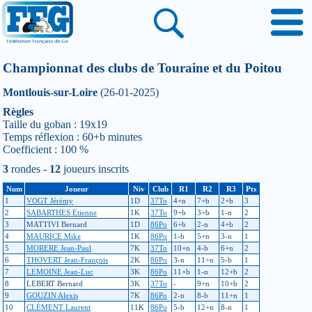
Championnat des clubs de Touraine et du Poitou
Montlouis-sur-Loire
(26-01-2025)
Règles
Taille du goban : 19x19
Temps réflexion : 60+b minutes
Coefficient : 100 %
3
rondes -
12
joueurs inscrits
Num
Joueur
Niv
Club
R1
R2
R3
Pts
1
VOGT Jérémy
1D
37To
4+n
7+b
2+b
3
2
SABARTHES Etienne
1K
37To
9+b
3+b
1-n
2
3
MATTIVI Bernard
1D
86Po
6+b
2-n
4+b
2
4
MAURICE Mike
1K
86Po
1-b
5+n
3-n
1
5
MORERE Jean-Paul
7K
37To
10+n
4-b
6+n
2
6
THOVERT Jean-François
2K
86Po
3-n
11+n
5-b
1
7
LEMOINE Jean-Luc
3K
86Po
11+b
1-n
12+b
2
8
LEBERT Bernard
3K
37To
-
9+n
10+b
2
9
GOUZIN Alexis
7K
86Po
2-n
8-b
11+n
1
10
CLÉMENT Laurent
11K
86Po
5-b
12+n
8-n
1