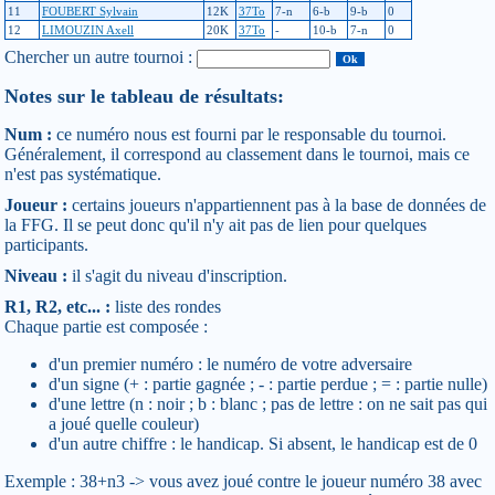
11
FOUBERT Sylvain
12K
37To
7-n
6-b
9-b
0
12
LIMOUZIN Axell
20K
37To
-
10-b
7-n
0
Chercher un autre tournoi :
Notes sur le tableau de résultats:
Num :
ce numéro nous est fourni par le responsable du tournoi.
Généralement, il correspond au classement dans le tournoi, mais ce
n'est pas systématique.
Joueur :
certains joueurs n'appartiennent pas à la base de données de
la FFG. Il se peut donc qu'il n'y ait pas de lien pour quelques
participants.
Niveau :
il s'agit du niveau d'inscription.
R1, R2, etc... :
liste des rondes
Chaque partie est composée :
d'un premier numéro : le numéro de votre adversaire
d'un signe (+ : partie gagnée ; - : partie perdue ; = : partie nulle)
d'une lettre (n : noir ; b : blanc ; pas de lettre : on ne sait pas qui
a joué quelle couleur)
d'un autre chiffre : le handicap. Si absent, le handicap est de 0
Exemple : 38+n3 -> vous avez joué contre le joueur numéro 38 avec