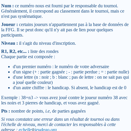
Num :
ce numéro nous est fourni par le responsable du tournoi.
Généralement, il correspond au classement dans le tournoi, mais ce
n'est pas systématique.
Joueur :
certains joueurs n'appartiennent pas à la base de données de
la FFG. Il se peut donc qu'il n'y ait pas de lien pour quelques
participants.
Niveau :
il s'agit du niveau d'inscription.
R1, R2, etc... :
liste des rondes
Chaque partie est composée :
d'un premier numéro : le numéro de votre adversaire
d'un signe (+ : partie gagnée ; - : partie perdue ; = : partie nulle)
d'une lettre (n : noir ; b : blanc ; pas de lettre : on ne sait pas qui
a joué quelle couleur)
d'un autre chiffre : le handicap. Si absent, le handicap est de 0
Exemple : 38+n3 -> vous avez joué contre le joueur numéro 38 avec
les noirs et 3 pierres de handicap, et vous avez gagné.
Pts :
nombre de points,
i.e
, de parties gagnées
Si vous constatez une erreur dans un résultat de tournoi ou dans
l'échelle de niveau, merci de contacter les responsables à cette
adresse :
echelle
jeudego.org