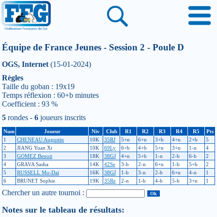
Équipe de France Jeunes - Session 2 - Poule D
OGS, Internet
(15-01-2024)
Règles
Taille du goban : 19x19
Temps réflexion : 60+b minutes
Coefficient : 93 %
5
rondes -
6
joueurs inscrits
Num
Joueur
Niv
Club
R1
R2
R3
R4
R5
Pts
1
CHENEAU Augustin
10K
35RJ
5+n
6+n
3+b
4+n
2+b
5
2
JIANG Yuan Xi
10K
69Ly
6+b
4+b
5+n
3+n
1-n
4
3
GOMEZ Benoit
18K
38GJ
4+n
5+b
1-n
2-b
6-b
2
4
GRAVA Sasha
14K
42Se
3-b
2-n
6+n
1-b
5+b
2
5
RUSSELL Mo-Daï
16K
38GJ
1-b
3-n
2-b
6+n
4-n
1
6
BRUNET Sophie
19K
35Re
2-n
1-b
4-b
5-b
3+n
1
Chercher un autre tournoi :
Notes sur le tableau de résultats: