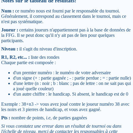
Notes sur le tableau de résultats:
Num :
ce numéro nous est fourni par le responsable du tournoi.
Généralement, il correspond au classement dans le tournoi, mais ce
n'est pas systématique.
Joueur :
certains joueurs n'appartiennent pas à la base de données de
la FFG. Il se peut donc qu'il n'y ait pas de lien pour quelques
participants.
Niveau :
il s'agit du niveau d'inscription.
R1, R2, etc... :
liste des rondes
Chaque partie est composée :
d'un premier numéro : le numéro de votre adversaire
d'un signe (+ : partie gagnée ; - : partie perdue ; = : partie nulle)
d'une lettre (n : noir ; b : blanc ; pas de lettre : on ne sait pas qui
a joué quelle couleur)
d'un autre chiffre : le handicap. Si absent, le handicap est de 0
Exemple : 38+n3 -> vous avez joué contre le joueur numéro 38 avec
les noirs et 3 pierres de handicap, et vous avez gagné.
Pts :
nombre de points,
i.e
, de parties gagnées
Si vous constatez une erreur dans un résultat de tournoi ou dans
l'échelle de niveau, merci de contacter les responsables à cette