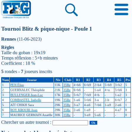
Tournoi Blitz & pique-nique - Poule 1
Rennes
(11-06-2023)
Règles
Taille du goban : 19x19
Temps réflexion : 5+b minutes
Coefficient : 18 %
5
rondes -
7
joueurs inscrits
Num
Joueur
Niv
Club
R1
R2
R3
R4
R5
Pts
1
PEN Élias
11K
35Re
4+b6
6+b9
2+b4
5+b9
3+b2
5
2
GUERNALEC Théophile
21K
35Re
6+b6
-
1-n4
4+n
5+b6
3
3
BULLENGER Jean-Luc
17K
35Re
5+b7
7+b9
4+b
-
1-n2
3
4
COMBASTEL Isabelle
19K
35Re
1-n6
5+b6
3-n
2-b
6+b7
2
5
AÏT CHIKH Sara
29K
35Re
3-n7
4-n6
7+b6
1-n9
2-n6
1
6
ROY KROURI Joan
29K
35Re
2-n6
1-n9
-
-
4-n7
0
7
MAURICE GERMAIN Anaëlle
30K
35Re
-
3-n9
5-n6
-
-
0
Chercher un autre tournoi :