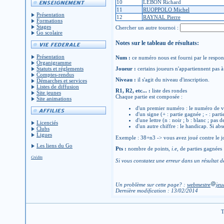
10
LEBON Richard
11
RUOPPOLO Michel
Présentation
12
RAYNAL Pierre
Formations
Stages
Chercher un autre tournoi :
Go scolaire
Notes sur le tableau de résultats:
Présentation
Num :
ce numéro nous est fourni par le respons
Organigramme
Statuts et réglements
Joueur :
certains joueurs n'appartiennent pas à 
Comptes-rendus
Niveau :
il s'agit du niveau d'inscription.
Démarches et services
Listes de diffusion
R1, R2, etc... :
liste des rondes
Site jeunes
Chaque partie est composée :
Site animations
d'un premier numéro : le numéro de v
d'un signe (+ : partie gagnée ; - : parti
d'une lettre (n : noir ; b : blanc ; pas 
Licenciés
d'un autre chiffre : le handicap. Si abs
Clubs
Ligues
Exemple : 38+n3 -> vous avez joué contre le jo
Les liens du Go
Pts :
nombre de points,
i.e
, de parties gagnées
Crédits
Si vous constatez une erreur dans un résultat d
Un problème sur cette page? :
webmestre
jeu
Dernière modification : 13/02/2014
T