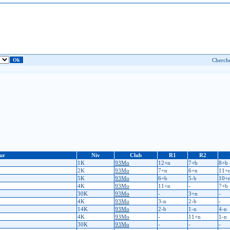
ur
Niv
Club
R1
R2
1K
93Mo
12+n
7+b
8+b
2K
93Mo
7+n
6+n
11+
5K
93Mo
6+b
5-b
10+
4K
93Mo
11+n
-
7+b
30K
93Mo
-
3+n
-
4K
93Mo
3-n
2-b
-
14K
93Mo
2-b
1-n
4-n
4K
93Mo
-
11+n
1-n
30K
93Mo
-
-
-