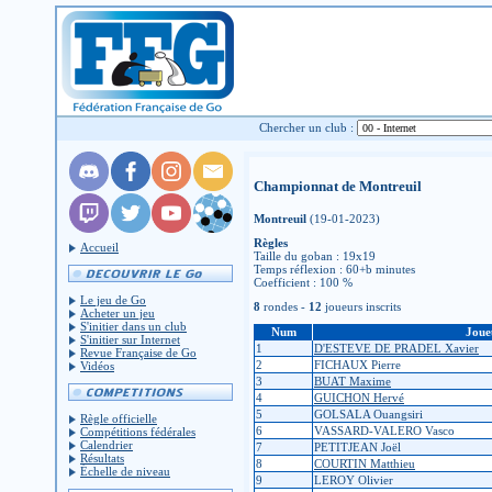
Chercher un club :
Championnat de Montreuil
Montreuil
(19-01-2023)
Règles
Accueil
Taille du goban : 19x19
Temps réflexion : 60+b minutes
Coefficient : 100 %
Le jeu de Go
8
rondes -
12
joueurs inscrits
Acheter un jeu
S'initier dans un club
Num
Joue
S'initier sur Internet
1
D'ESTEVE DE PRADEL Xavier
Revue Française de Go
2
FICHAUX Pierre
Vidéos
3
BUAT Maxime
4
GUICHON Hervé
5
GOLSALA Ouangsiri
Règle officielle
6
VASSARD-VALERO Vasco
Compétitions fédérales
Calendrier
7
PETITJEAN Joël
Résultats
8
COURTIN Matthieu
Échelle de niveau
9
LEROY Olivier