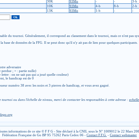
30K
93Mo
-
-
3-b
10K
93Mo
4-b
8-b
2-b
13K
93Mo
1-b
-
-
able du tournoi. Généralement, il correspond au classement dans le tournoi, mais ce n'est pas sy
la base de données de la FFG. Il se peut donc qu'il n'y ait pas de lien pour quelques participants.
otre adversaire
e perdue ; = : partie nulle)
de lettre : on ne sait pas qui a joué quelle couleur)
ent, le handicap est de 0
ueur numéro 38 avec les noirs et 3 pierres de handicap, et vous avez gagné.
e tournoi ou dans l'échelle de niveau, merci de contacter les responsables à cette adresse :
echelle
dego.org
outes informations de ce site © F F G - Site déclaré à la CNIL sous le N° 1009012 le 22 Mars 20
Fédération Française de Go BP 95 75262 Paris Cedex 06 -
Contact F.F.G.
-
Contact webmaster