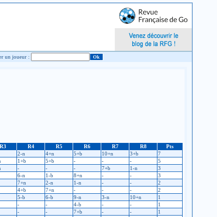
Chercher un joueur :
R3
R4
R5
R6
R7
R8
Pts
2-n
4+n
5+b
10+n
3+b
7
n
1+b
5+b
-
-
-
5
n
-
-
-
7+b
1-n
3
6-n
1-b
8+n
-
-
3
7+n
2-n
1-n
-
-
2
4+b
7+n
-
-
-
2
5-b
6-b
9-n
3-n
10+n
1
-
-
4-b
-
-
1
-
-
7+b
-
-
1