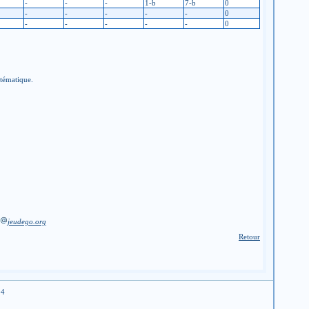
-
-
-
1-b
7-b
0
-
-
-
-
-
0
-
-
-
-
-
0
stématique.
jeudego.org
Retour
04