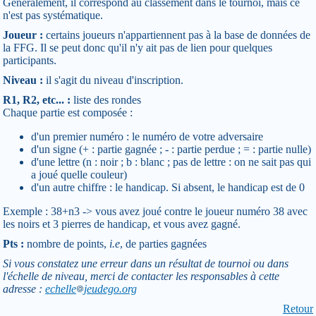
Généralement, il correspond au classement dans le tournoi, mais ce
n'est pas systématique.
Joueur :
certains joueurs n'appartiennent pas à la base de données de
la FFG. Il se peut donc qu'il n'y ait pas de lien pour quelques
participants.
Niveau :
il s'agit du niveau d'inscription.
R1, R2, etc... :
liste des rondes
Chaque partie est composée :
d'un premier numéro : le numéro de votre adversaire
d'un signe (+ : partie gagnée ; - : partie perdue ; = : partie nulle)
d'une lettre (n : noir ; b : blanc ; pas de lettre : on ne sait pas qui
a joué quelle couleur)
d'un autre chiffre : le handicap. Si absent, le handicap est de 0
Exemple : 38+n3 -> vous avez joué contre le joueur numéro 38 avec
les noirs et 3 pierres de handicap, et vous avez gagné.
Pts :
nombre de points,
i.e
, de parties gagnées
Si vous constatez une erreur dans un résultat de tournoi ou dans
l'échelle de niveau, merci de contacter les responsables à cette
adresse :
echelle
jeudego.org
Retour