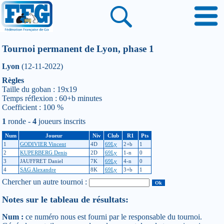
Tournoi permanent de Lyon, phase 1
Lyon
(12-11-2022)
Règles
Taille du goban : 19x19
Temps réflexion : 60+b minutes
Coefficient : 100 %
1
ronde -
4
joueurs inscrits
Num
Joueur
Niv
Club
R1
Pts
1
GODIVIER Vincent
4D
69Ly
2+b
1
2
KUPERBERG Denis
2D
69Ly
1-n
0
3
JAUFFRET Daniel
7K
69Ly
4-n
0
4
SAG Alexandre
8K
69Ly
3+b
1
Chercher un autre tournoi :
Notes sur le tableau de résultats:
Num :
ce numéro nous est fourni par le responsable du tournoi.